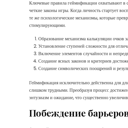
Ключевые правила геймификации охватывают в се
четкие законы игры. Когда личность стартует вос
те же психологические механизмы, которые пре
стимулирующими.
Образование механизма калькуляции очков з
Установление ступеней сложности для отли
Включение элементов случайности и непред
Создание ясных законов и критериев достиж
Создание символических поощрений и резул
Геймификация исключительно действенна для дл
слишком трудными. Преобразуя процесс достижен
энтузиазм и ожидание, что существенно увеличив
Побеждение барьеров