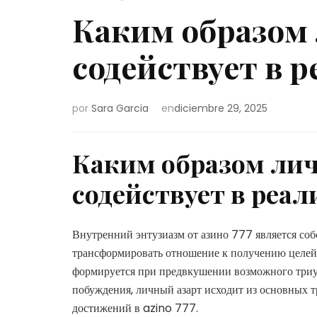
Каким образом
содействует в 
por
Sara Garcia
en
diciembre 29, 2025
Каким образом ли
содействует в реа
Внутренний энтузиазм от азино 777 является с
трансформировать отношение к получению целей. 
формируется при предвкушении возможного три
побуждения, личный азарт исходит из основных 
достижений в azino 777.