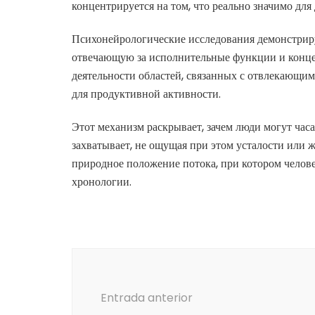
концентрируется на том, что реально значимо для
Психонейрологические исследования демонстриру
отвечающую за исполнительные функции и конце
деятельности областей, связанных с отвлекающи
для продуктивной активности.
Этот механизм раскрывает, зачем люди могут час
захватывает, не ощущая при этом усталости или 
природное положение потока, при котором челов
хронологии.
Navegación
de
entradas
Entrada anterior