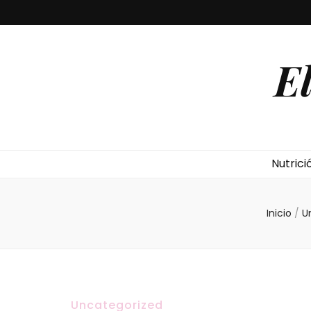
E
Nutrici
Inicio
/
U
Uncategorized