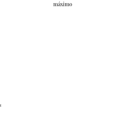
máximo
я