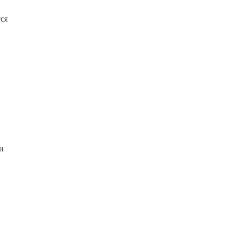
тся
и