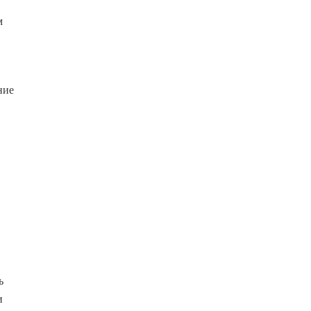
м
ние
ь
и