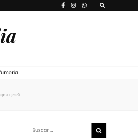
ia
fumeria
ации целей
Buscar: