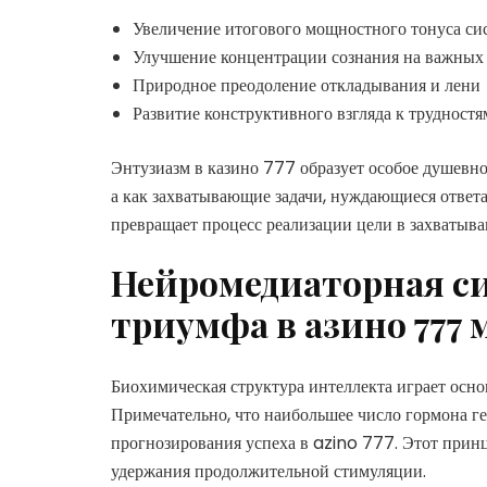
Увеличение итогового мощностного тонуса си
Улучшение концентрации сознания на важных
Природное преодоление откладывания и лени
Развитие конструктивного взгляда к трудностя
Энтузиазм в казино 777 образует особое душевно
а как захватывающие задачи, нуждающиеся ответ
превращает процесс реализации цели в захватыв
Нейромедиаторная си
триумфа в азино 777
Биохимическая структура интеллекта играет осно
Примечательно, что наибольшее число гормона ге
прогнозирования успеха в azino 777. Этот принц
удержания продолжительной стимуляции.