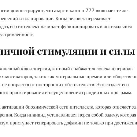
гии демонстрируют, что азарт в казино 777 включает те же
 решений и планирование. Когда человек переживает
адач, его интеллект начинает функционировать в оптимальном
еустремленность.
 личной стимуляции и силы
сконечный ключ энергии, который снабжает человека в периоды
их мотиваторов, таких как материальные премии или обществен
не опирается от посторонних обстоятельств. Это создает его
ого проектирования и осуществления грандиозных программ.
 активации биохимической сети интеллекта, которая отвечает за
ния. Когда индивид устанавливает перед собой задачу, которая
азум приступает генерировать дофамин не только при достижен