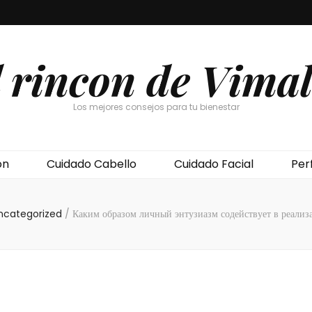
l rincon de Vimal
Los mejores consejos para tu bienestar
ón
Cuidado Cabello
Cuidado Facial
Per
ncategorized
/
Каким образом личный энтузиазм содействует в реализ