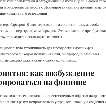
риятие препятствий и затруднений на пути к цели. Взамен того
ния и огорчения, личность с сформированным внутренним азарто
щие креативного разрешения.
актера барьеров. В заинтересованном состоянии разума любая
зова, а не неразрешимым барьером. Это ментальное преобразова
твует находить нестандартные ответы.
оциональную устойчивость для преодоления долгих фаз
заинтересован ходом получения цели, он природно развивает
ть стимуляцию даже в самых сложных условиях.
риятия: как возбуждение
трироваться на финише
ения является его возможность естественным образом направлят
го волнения разум непроизвольно устраняет неважную сведения 