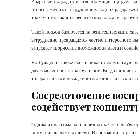
Азартный подход существенно модифицирует восп
чтобы замечать в затруднениях родник раздраже
трактует их как интересные головоломки, требую
Такой подход базируется на реинтерпретации хар
затруднение превращается частью интересного вы
запускает творческие возможности мозга и содейс
Возбуждение также обеспечивает необходимую эм
двусмысленности и затруднений. Когда личность 
толерантность к досаде и возможность отыскива
Сосредоточение восп
содействует концен
Одним из максимально полезных качеств возбужд
внимание на важных целях. В состоянии азартно