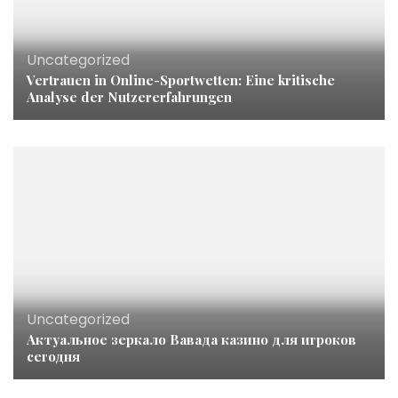
Uncategorized
Vertrauen in Online-Sportwetten: Eine kritische
Analyse der Nutzererfahrungen
Uncategorized
Актуальное зеркало Вавада казино для игроков
сегодня