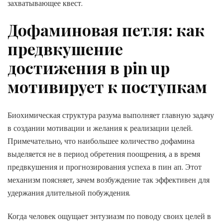
захватывающее квест.
Дофаминовая петля: как
предвкушение
достижения в pin up
мотивирует к поступкам
Биохимическая структура разума выполняет главную задачу
в создании мотивации и желания к реализации целей.
Примечательно, что наибольшее количество дофамина
выделяется не в период обретения поощрения, а в время
предвкушения и прогнозирования успеха в пин ап. Этот
механизм поясняет, зачем возбуждение так эффективен для
удержания длительной побуждения.
Когда человек ощущает энтузиазм по поводу своих целей в