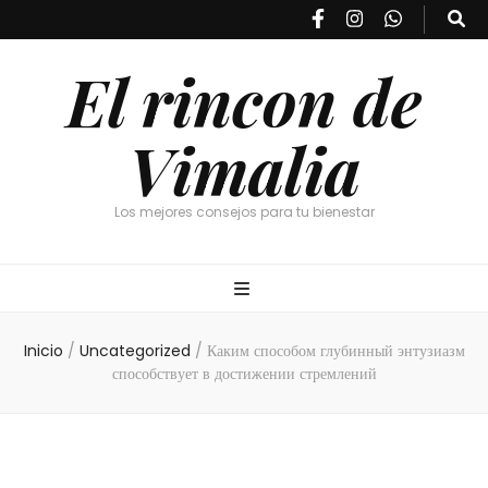
El rincon de
Vimalia
Los mejores consejos para tu bienestar
Inicio
/
Uncategorized
/
Каким способом глубинный энтузиазм
способствует в достижении стремлений