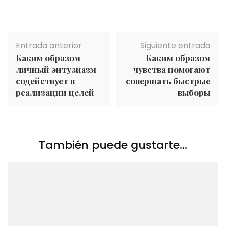
Navegación
Entrada anterior
Siguiente entrada
de
Каким образом
Каким образом
entradas
личный энтузиазм
чувства помогают
содействует в
совершать быстрые
реализации целей
выборы
También puede gustarte...