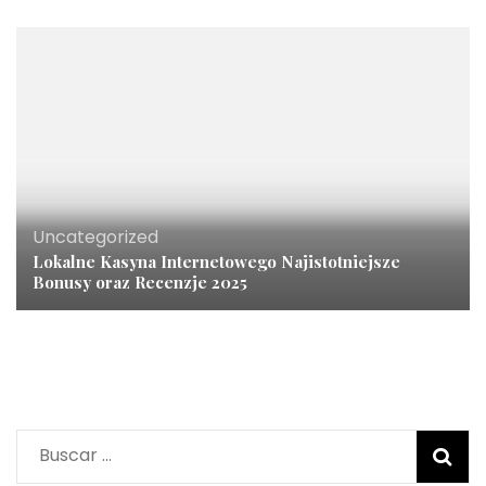
Uncategorized
Lokalne Kasyna Internetowego Najistotniejsze
Bonusy oraz Recenzje 2025
Buscar: