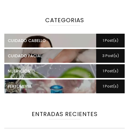
CATEGORIAS
CUIDADO CABELLO
1 Post(s)
CUIDADO FACIAL
3 Post(s)
NUTRICIÓN
1 Post(s)
PERFUMERIA
1 Post(s)
ENTRADAS RECIENTES