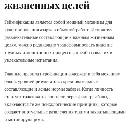
жизненных целей
Геймификация является собой мощный механизм для
культивирования азарта в обычной работе. Используя
развлекательные составляющие к важным жизненным
целям, можно радикально трансформировать видение
трудных и монотонных процессов, преобразовав их в
увлекательные испытания.
Главные правила игрофикации содержат в себя механизм
очков, уровней результатов, соревновательные
составляющие и ясные нормы забавы. Когда личность
стартует трактовать свои цели через фильтр забавы,
включаются те же психологические принципы, которые
создают виртуальные развлечения такими захватывающими
и мотивирующими.