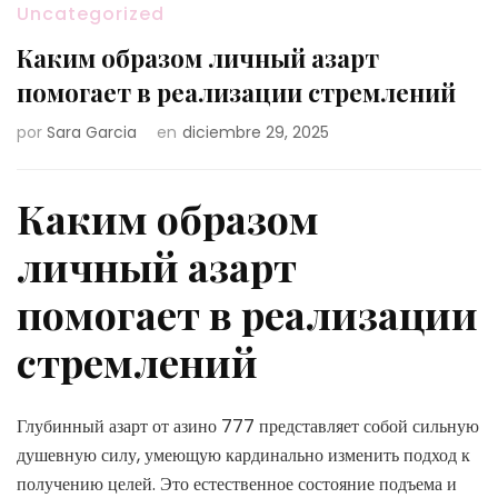
Uncategorized
Каким образом личный азарт
помогает в реализации стремлений
por
Sara Garcia
en
diciembre 29, 2025
Каким образом
личный азарт
помогает в реализации
стремлений
Глубинный азарт от азино 777 представляет собой сильную
душевную силу, умеющую кардинально изменить подход к
получению целей. Это естественное состояние подъема и