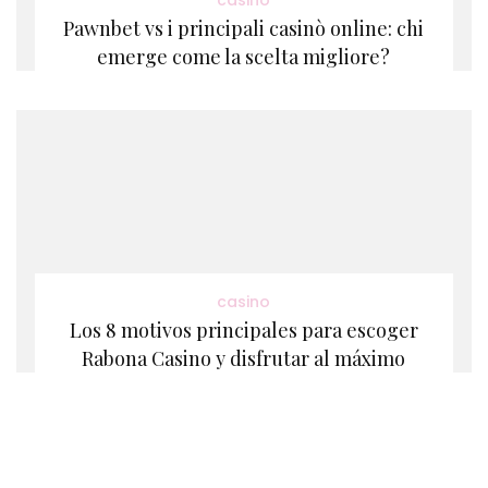
Pawnbet vs i principali casinò online: chi
emerge come la scelta migliore?
casino
Los 8 motivos principales para escoger
Rabona Casino y disfrutar al máximo