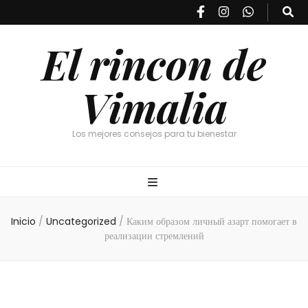
El rincon de
Vimalia
Los mejores consejos para tu bienestar
Inicio
/
Uncategorized
/
Каким образом личный азарт помогает в
реализации стремлений