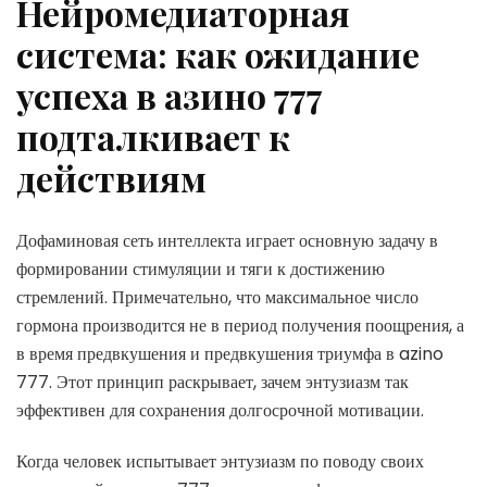
Нейромедиаторная
система: как ожидание
успеха в азино 777
подталкивает к
действиям
Дофаминовая сеть интеллекта играет основную задачу в
формировании стимуляции и тяги к достижению
стремлений. Примечательно, что максимальное число
гормона производится не в период получения поощрения, а
в время предвкушения и предвкушения триумфа в azino
777. Этот принцип раскрывает, зачем энтузиазм так
эффективен для сохранения долгосрочной мотивации.
Когда человек испытывает энтузиазм по поводу своих