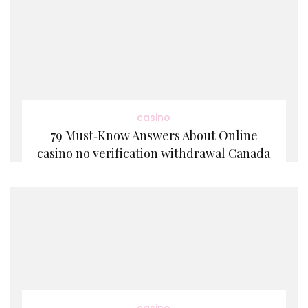
casino
79 Must‑Know Answers About Online
casino no verification withdrawal Canada
casino