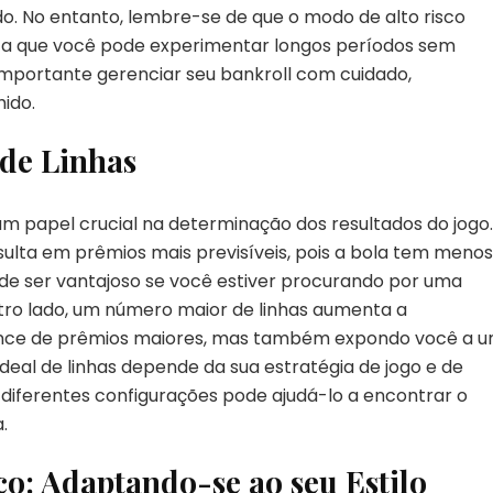
o. No entanto, lembre-se de que o modo de alto risco
ifica que você pode experimentar longos períodos sem
 importante gerenciar seu bankroll com cuidado,
ido.
de Linhas
m papel crucial na determinação dos resultados do jogo.
lta em prêmios mais previsíveis, pois a bola tem menos
de ser vantajoso se você estiver procurando por uma
utro lado, um número maior de linhas aumenta a
chance de prêmios maiores, mas também expondo você a 
deal de linhas depende da sua estratégia de jogo e de
 diferentes configurações pode ajudá-lo a encontrar o
.
o: Adaptando-se ao seu Estilo