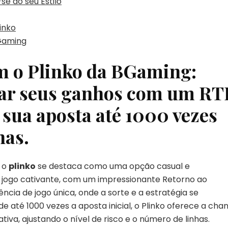
e ao seu Estilo
como
maximizar
seus
inko
ganhos
BGaming
com
um
om o Plinko da BGaming:
RTP
de
ar seus ganhos com um RT
99%
e
 sua aposta até 1000 vezes
mult
has.
, o
plinko
se destaca como uma opção casual e
 jogo cativante, com um impressionante Retorno ao
cia de jogo única, onde a sorte e a estratégia se
até 1000 vezes a aposta inicial, o Plinko oferece a cha
tiva, ajustando o nível de risco e o número de linhas.