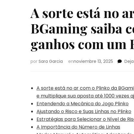
A sorte está no a
BGaming saiba c
ganhos com um R
por
Sara Garcia
en
noviembre 13, 2025
Deja
A sorte está no ar com o Plinko da BGa
e multiplique sua aposta até 1000 vezes aj
Entendendo a Mecânica do Jogo Plinko
Ajustando o Risco e Suas Linhas no Plinko
Estratégias para Selecionar o Nível de Ri
A Importância do Número de Linhas