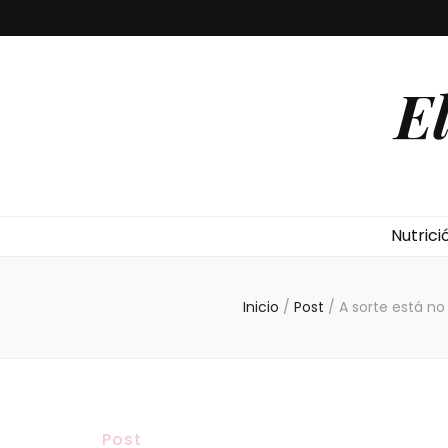
E
Nutrici
Inicio
/
Post
/
A sorte está n
Post