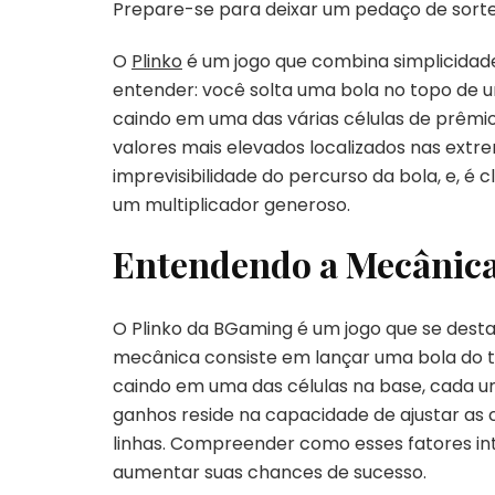
Prepare-se para deixar um pedaço de sorte 
O
Plinko
é um jogo que combina simplicidad
entender: você solta uma bola no topo de u
caindo em uma das várias células de prêmio
valores mais elevados localizados nas extr
imprevisibilidade do percurso da bola, e, é
um multiplicador generoso.
Entendendo a Mecânica
O Plinko da BGaming é um jogo que se destac
mecânica consiste em lançar uma bola do t
caindo em uma das células na base, cada u
ganhos reside na capacidade de ajustar as 
linhas. Compreender como esses fatores in
aumentar suas chances de sucesso.