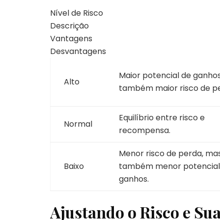
Nível de Risco
Descrição
Vantagens
Desvantagens
Maior potencial de ganho
Alto
também maior risco de p
Equilíbrio entre risco e
Normal
recompensa.
Menor risco de perda, ma
Baixo
também menor potencial
ganhos.
Ajustando o Risco e Su