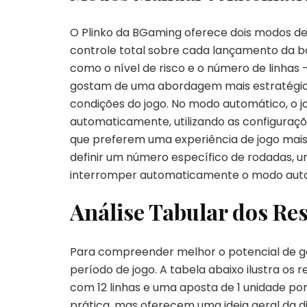
O Plinko da BGaming oferece dois modos de
controle total sobre cada lançamento da bo
como o nível de risco e o número de linhas 
gostam de uma abordagem mais estratégica
condições do jogo. No modo automático, o 
automaticamente, utilizando as configuraçõ
que preferem uma experiência de jogo mai
definir um número específico de rodadas, u
interromper automaticamente o modo aut
Análise Tabular dos Re
Para compreender melhor o potencial de ganh
período de jogo. A tabela abaixo ilustra os
com 12 linhas e uma aposta de 1 unidade po
prática, mas oferecem uma ideia geral da di