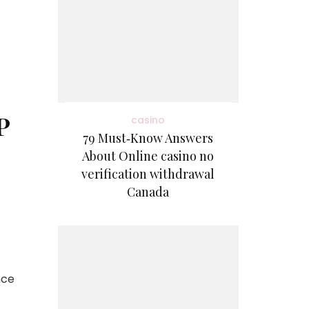
P
casino
79 Must‑Know Answers
About Online casino no
verification withdrawal
Canada
nce