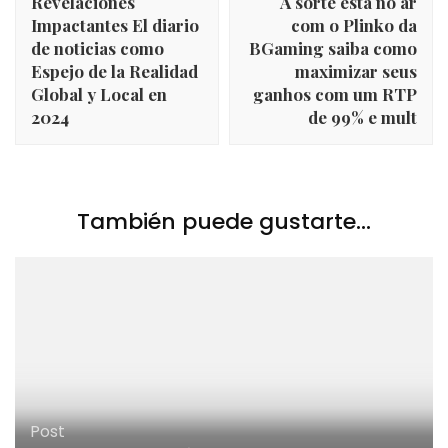
Revelaciones
A sorte está no ar
entradas
Impactantes El diario
com o Plinko da
de noticias como
BGaming saiba como
Espejo de la Realidad
maximizar seus
Global y Local en
ganhos com um RTP
2024
de 99% e mult
También puede gustarte...
Post