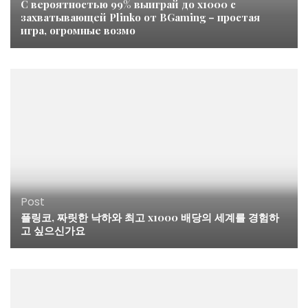
С вероятностью 99% выиграй до x1000 с
захватывающей Plinko от BGaming – простая
игра, огромные возмо
Post
플링코, 짜릿한 낙하와 최고 x1000 배당의 세계를 경험하
고 싶으신가요