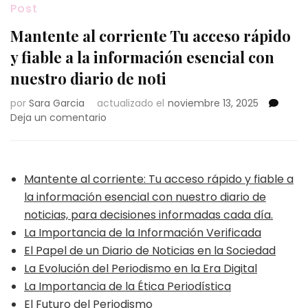
Post
Mantente al corriente Tu acceso rápido
y fiable a la información esencial con
nuestro diario de noti
por
Sara Garcia
actualizado el
noviembre 13, 2025
en
Deja un comentario
Mantente
al
corriente
Tu
Mantente al corriente: Tu acceso rápido y fiable a
acceso
la información esencial con nuestro diario de
rápido
noticias, para decisiones informadas cada día.
y
La Importancia de la Información Verificada
fiable
a
El Papel de un Diario de Noticias en la Sociedad
la
La Evolución del Periodismo en la Era Digital
información
La Importancia de la Ética Periodística
esencial
El Futuro del Periodismo
con