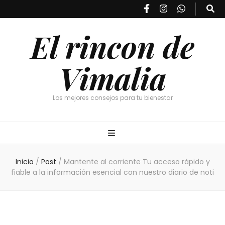
El rincon de
Vimalia
Los mejores consejos para tu bienestar
Inicio
/
Post
/
Mantente al corriente Tu acceso rápido y
fiable a la información esencial con nuestro diario de noti