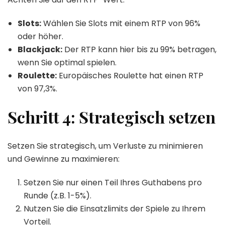
Slots:
Wählen Sie Slots mit einem RTP von 96%
oder höher.
Blackjack:
Der RTP kann hier bis zu 99% betragen,
wenn Sie optimal spielen.
Roulette:
Europäisches Roulette hat einen RTP
von 97,3%.
Schritt 4: Strategisch setzen
Setzen Sie strategisch, um Verluste zu minimieren
und Gewinne zu maximieren:
Setzen Sie nur einen Teil Ihres Guthabens pro
Runde (z.B. 1-5%).
Nutzen Sie die Einsatzlimits der Spiele zu Ihrem
Vorteil.