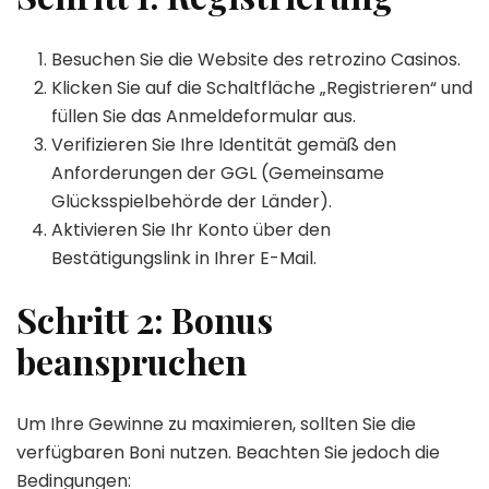
Besuchen Sie die Website des retrozino Casinos.
Klicken Sie auf die Schaltfläche „Registrieren“ und
füllen Sie das Anmeldeformular aus.
Verifizieren Sie Ihre Identität gemäß den
Anforderungen der GGL (Gemeinsame
Glücksspielbehörde der Länder).
Aktivieren Sie Ihr Konto über den
Bestätigungslink in Ihrer E-Mail.
Schritt 2: Bonus
beanspruchen
Um Ihre Gewinne zu maximieren, sollten Sie die
verfügbaren Boni nutzen. Beachten Sie jedoch die
Bedingungen: