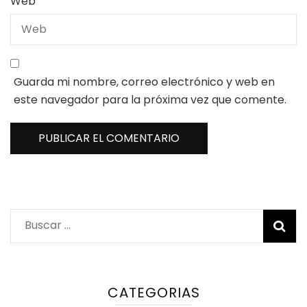
Web
Guarda mi nombre, correo electrónico y web en
este navegador para la próxima vez que comente.
Buscar:
CATEGORIAS