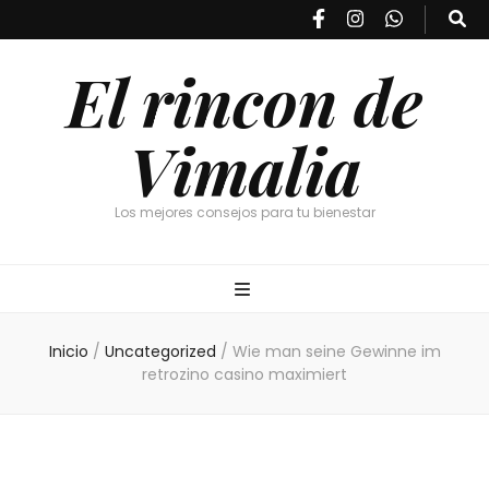
El rincon de
Vimalia
Los mejores consejos para tu bienestar
Inicio
/
Uncategorized
/
Wie man seine Gewinne im
retrozino casino maximiert