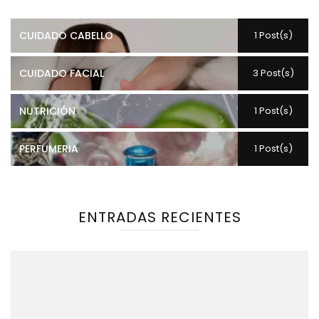
CUIDADO CABELLO
1 Post(s)
CUIDADO FACIAL
3 Post(s)
NUTRICIÓN
1 Post(s)
PERFUMERIA
1 Post(s)
ENTRADAS RECIENTES