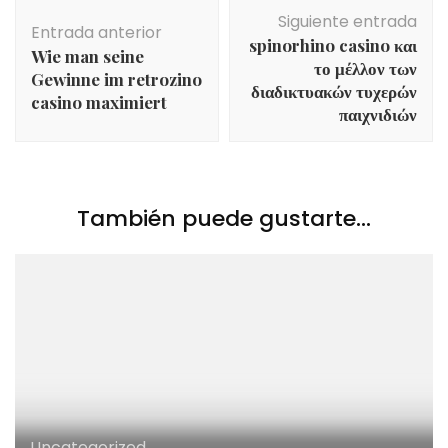
Navegación
Siguiente entrada
de
Entrada anterior
spinorhino casino και
entradas
Wie man seine
το μέλλον των
Gewinne im retrozino
διαδικτυακών τυχερών
casino maximiert
παιχνιδιών
También puede gustarte...
Uncategorized