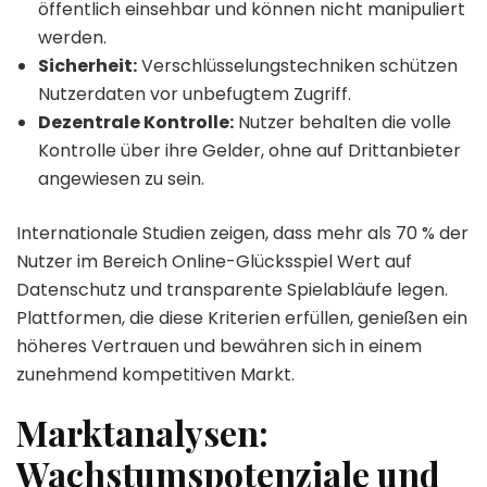
öffentlich einsehbar und können nicht manipuliert
werden.
Sicherheit:
Verschlüsselungstechniken schützen
Nutzerdaten vor unbefugtem Zugriff.
Dezentrale Kontrolle:
Nutzer behalten die volle
Kontrolle über ihre Gelder, ohne auf Drittanbieter
angewiesen zu sein.
Internationale Studien zeigen, dass mehr als 70 % der
Nutzer im Bereich Online-Glücksspiel Wert auf
Datenschutz und transparente Spielabläufe legen.
Plattformen, die diese Kriterien erfüllen, genießen ein
höheres Vertrauen und bewähren sich in einem
zunehmend kompetitiven Markt.
Marktanalysen:
Wachstumspotenziale und