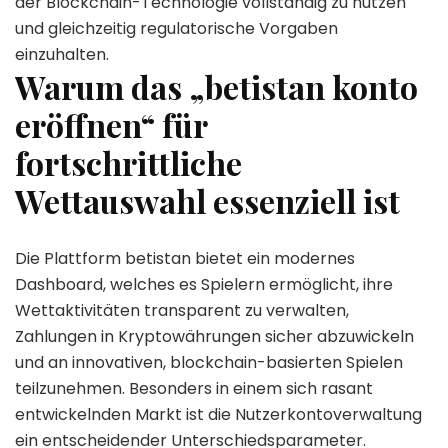
der Blockchain-Technologie vollständig zu nutzen
und gleichzeitig regulatorische Vorgaben
einzuhalten.
Warum das „betistan konto
eröffnen“ für
fortschrittliche
Wettauswahl essenziell ist
Die Plattform betistan bietet ein modernes
Dashboard, welches es Spielern ermöglicht, ihre
Wettaktivitäten transparent zu verwalten,
Zahlungen in Kryptowährungen sicher abzuwickeln
und an innovativen, blockchain-basierten Spielen
teilzunehmen. Besonders in einem sich rasant
entwickelnden Markt ist die Nutzerkontoverwaltung
ein entscheidender Unterschiedsparameter.