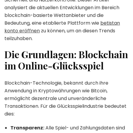
analysiert die aktuellen Entwicklungen im Bereich
blockchain-basierte Wettanbieter und die
Bedeutung, eine etablierte Plattform wie
betistan
konto eröffnen
zu können, um an diesen Trends
teilzuhaben.
Die Grundlagen: Blockchain
im Online-Glücksspiel
Blockchain-Technologie, bekannt durch ihre
Anwendung in Kryptowährungen wie Bitcoin,
ermöglicht dezentrale und unveränderliche
Transaktionen. Für die Glücksspielindustrie bedeutet
dies:
Transparenz:
Alle Spiel- und Zahlungsdaten sind