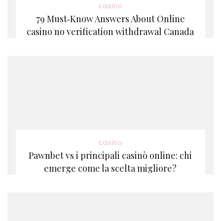
casino
79 Must‑Know Answers About Online
casino no verification withdrawal Canada
casino
Pawnbet vs i principali casinò online: chi
emerge come la scelta migliore?