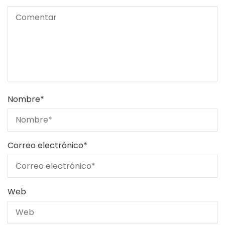
Nombre
*
Correo electrónico
*
Web