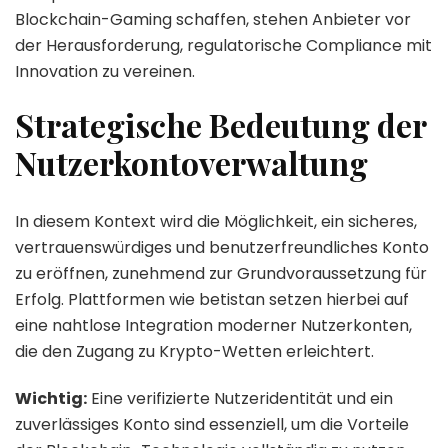
Blockchain-Gaming schaffen, stehen Anbieter vor
der Herausforderung, regulatorische Compliance mit
Innovation zu vereinen.
Strategische Bedeutung der
Nutzerkontoverwaltung
In diesem Kontext wird die Möglichkeit, ein sicheres,
vertrauenswürdiges und benutzerfreundliches Konto
zu eröffnen, zunehmend zur Grundvoraussetzung für
Erfolg. Plattformen wie betistan setzen hierbei auf
eine nahtlose Integration moderner Nutzerkonten,
die den Zugang zu Krypto-Wetten erleichtert.
Wichtig:
Eine verifizierte Nutzeridentität und ein
zuverlässiges Konto sind essenziell, um die Vorteile