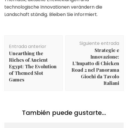
technologische Innovationen verändern die
Landschaft ständig. Bleiben Sie informiert.
Navegación
Siguiente entrada
de
Entrada anterior
Strategie e
entradas
Unearthing the
Innovazione:
Riches of Ancient
L’Impatto di Chicken
Egypt: The Evolution
Road 2 nel Panorama
of Themed Slot
Giochi da Tavolo
Games
Italiani
También puede gustarte...