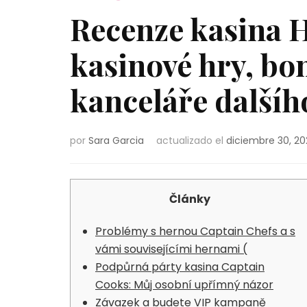
Recenze kasina 
kasinové hry, bo
kanceláře dalšíh
por
Sara Garcia
actualizado el
diciembre 30, 20
Články
Problémy s hernou Captain Chefs a s
vámi souvisejícími hernami (
Podpůrná párty kasina Captain
Cooks: Můj osobní upřímný názor
Závazek a budete VIP kampaně