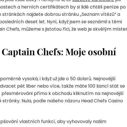
tech a herních certifikátech by si lidé chtěli peníze po
 stránkách najdete dobrou stránku „Seznam vítězů“ a
osledních deset let. Nyní, když jsem se seznámil s těmi
n Chefs, můžeme s jistotou říci, že web je skvělým míst
 Captain Chefs: Moje osobní
 poměrně vysoká, i když už jde o 50 dolarů. Nejnovější
 dvacet pět liber nebo více, takže máte 100 šancí stát se
 přesměrováni přímo k obchodu kliknutím na nejnovější
 stránky. Nula, podle našeho názoru Head Chefs Casino
epšování vlastních funkcí, aby vyhovovaly našim