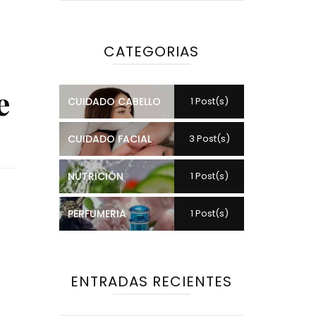
CATEGORIAS
e
CUIDADO CABELLO
1 Post(s)
CUIDADO FACIAL
3 Post(s)
NUTRICIÓN
1 Post(s)
PERFUMERIA
1 Post(s)
ENTRADAS RECIENTES