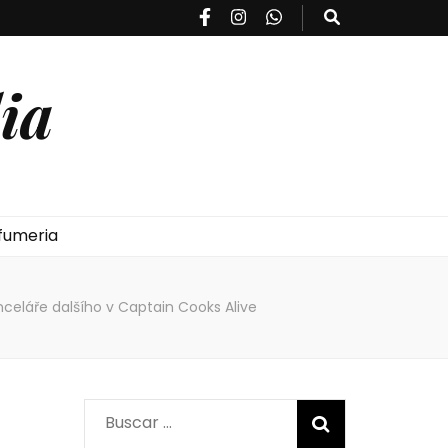
ia
fumeria
eláře dalšího v Captain Cooks Alive
Buscar: