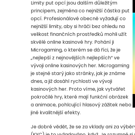
Limity put opcí jsou dalším důležitým
principem, zejména co nejnižší částka put
opcí. Profesionálové obecně vyžadují co
nejnižší limity, aby si hráči bez ohledu na
velikost finančních prostředků mohli užít
skvělé online kasinové hry. Pohání ji
Microgaming, o kterém se dá říci, že je
„nejlepší z nejnovějších nejlepších“ ve
vývoji online kasinových her. Microgaming
je stejně starý jako stránky, jak je známe
dnes, a již dosáhl rychlosti ve vývoji
kasinových her. Proto víme, jak vytvářet
pokročilé hry, které mají funkční obrázek
a animace, pohlcující hlasový zážitek nebo
jiné kvalitnější efekty.
Je dobré vědět, že se za vklady ani za výbě
(KYC) je to vyžadováno, když. Je rozumné si