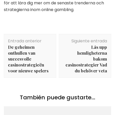
för att lära dig mer om de senaste trenderna och
strategierna inom online gambling.
Navegación
Entrada anterior
Siguiente entrada
de
De geheimen
Lås upp
entradas
onthullen van
hemligheterna
succesvolle
bakom
casinostrategieën
casinostrategier Vad
voor nieuwe spelers
du behöver veta
También puede gustarte...