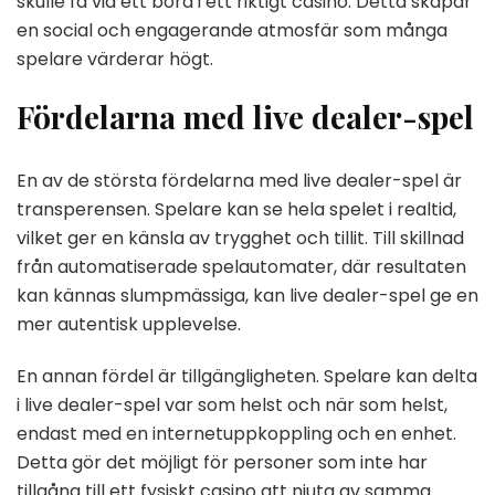
skulle få vid ett bord i ett riktigt casino. Detta skapar
en social och engagerande atmosfär som många
spelare värderar högt.
Fördelarna med live dealer-spel
En av de största fördelarna med live dealer-spel är
transperensen. Spelare kan se hela spelet i realtid,
vilket ger en känsla av trygghet och tillit. Till skillnad
från automatiserade spelautomater, där resultaten
kan kännas slumpmässiga, kan live dealer-spel ge en
mer autentisk upplevelse.
En annan fördel är tillgängligheten. Spelare kan delta
i live dealer-spel var som helst och när som helst,
endast med en internetuppkoppling och en enhet.
Detta gör det möjligt för personer som inte har
tillgång till ett fysiskt casino att njuta av samma