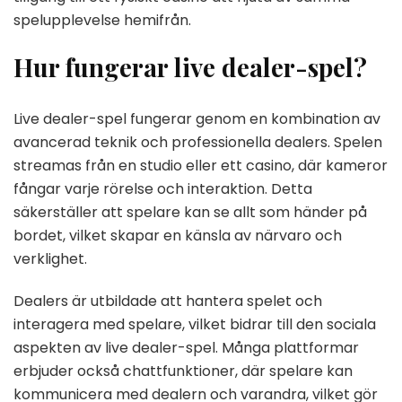
spelupplevelse hemifrån.
Hur fungerar live dealer-spel?
Live dealer-spel fungerar genom en kombination av
avancerad teknik och professionella dealers. Spelen
streamas från en studio eller ett casino, där kameror
fångar varje rörelse och interaktion. Detta
säkerställer att spelare kan se allt som händer på
bordet, vilket skapar en känsla av närvaro och
verklighet.
Dealers är utbildade att hantera spelet och
interagera med spelare, vilket bidrar till den sociala
aspekten av live dealer-spel. Många plattformar
erbjuder också chattfunktioner, där spelare kan
kommunicera med dealern och varandra, vilket gör