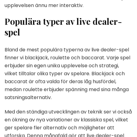
upplevelsen ännu mer interaktiv.
Populära typer av live dealer-
spel
Bland de mest populära typerna av live dealer-spel
finner vi blackjack, roulette och baccarat. Varje spel
erbjuder sin egen unika upplevelse och strategi,
vilket tilltalar olika typer av spelare. Blackjack och
baccarat är ofta valda för deras låg husfördel,
medan roulette erbjuder spänning med sina många
satsningsalternativ.
Med den ständiga utvecklingen av teknik ser vi också
en ökning av nya variationer av klassiska spel, vilket
ger spelare fler alternativ och möjligheter att
utforska. Denna mångfald gör att live dealer-spel