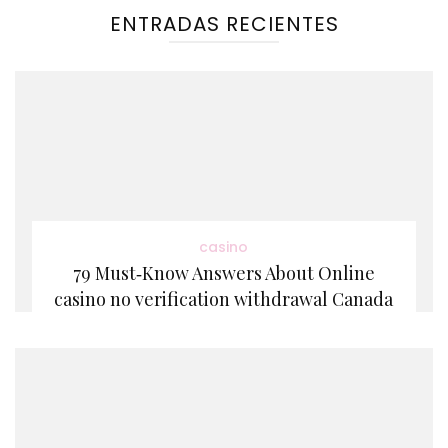
ENTRADAS RECIENTES
casino
79 Must‑Know Answers About Online
casino no verification withdrawal Canada