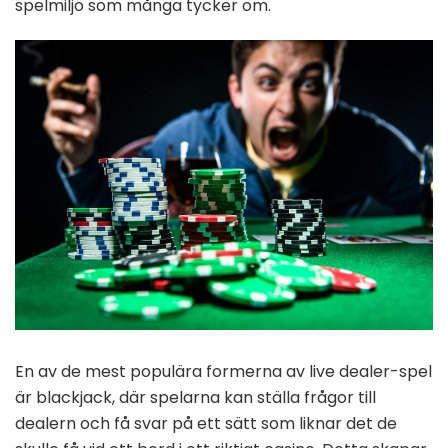
spelmiljö som många tycker om.
En av de mest populära formerna av live dealer-spel
är blackjack, där spelarna kan ställa frågor till
dealern och få svar på ett sätt som liknar det de