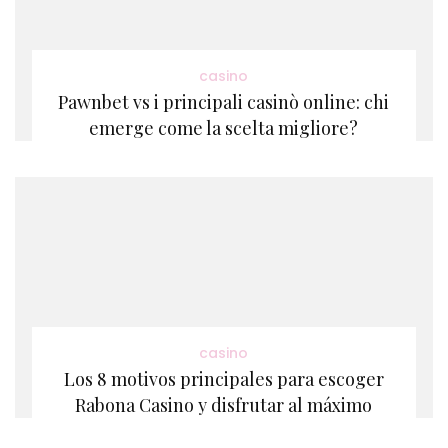
casino
Pawnbet vs i principali casinò online: chi
emerge come la scelta migliore?
casino
Los 8 motivos principales para escoger
Rabona Casino y disfrutar al máximo