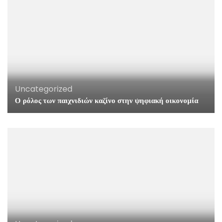
Uncategorized
Ο ρόλος των παιχνιδιών καζίνο στην ψηφιακή οικονομία