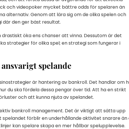
kjack och videopoker mycket bättre odds för spelaren än
 alternativ. Genom att lära sig om de olika spelen och
i där den ger bäst resultat.
 drastiskt öka ens chanser att vinna. Dessutom är det
ka strategier för olika spel; en strategi som fungerar i
ansvarigt spelande
nostrategier är hantering av bankroll. Det handlar om h
r du ska fördela dessa pengar över tid. Att ha en strikt
örluster och att kunna njuta av spelandet.
ektiv bankroll management. Det är viktigt att sätta upp
tt spelandet förblir en underhållande aktivitet snarare än
linjer kan spelare skapa en mer hållbar spelupplevelse.