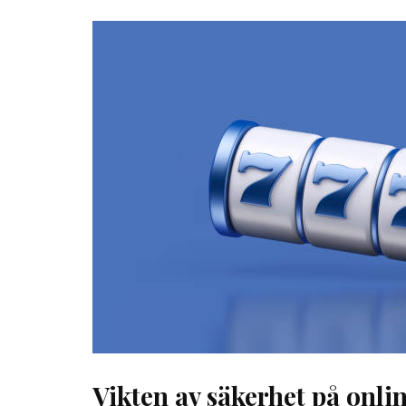
Vikten av säkerhet på onli