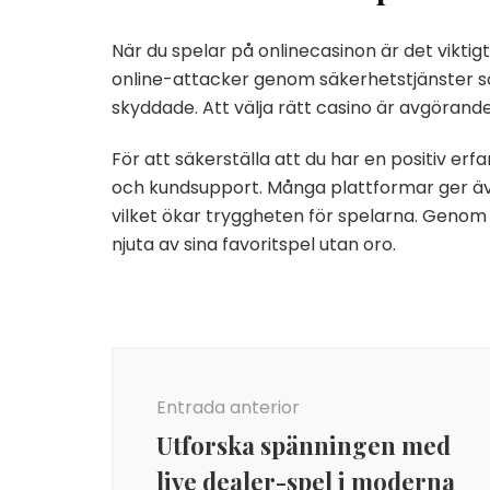
När du spelar på onlinecasinon är det vikti
online-attacker genom säkerhetstjänster so
skyddade. Att välja rätt casino är avgörand
För att säkerställa att du har en positiv erfa
och kundsupport. Många plattformar ger äv
vilket ökar tryggheten för spelarna. Geno
njuta av sina favoritspel utan oro.
Navegación
de
Entrada anterior
entradas
Utforska spänningen med
live dealer-spel i moderna