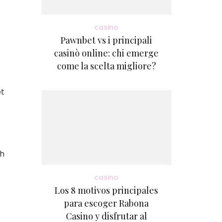
casino
Pawnbet vs i principali
casinò online: chi emerge
come la scelta migliore?
et
ch
casino
Los 8 motivos principales
para escoger Rabona
Casino y disfrutar al