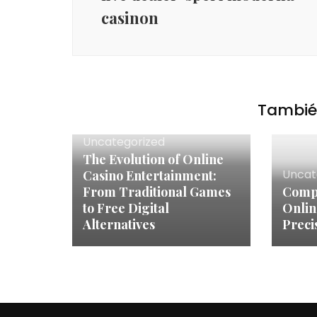
casinon
También
Uncategorized
The Evolution of Online
Uncat
Casino Entertainment:
From Traditional Games
Compr
to Free Digital
Onlin
Alternatives
Preci