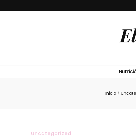
E
Nutrici
Inicio
/
Uncate
Uncategorized