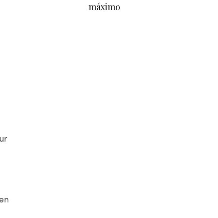
máximo
ur
 en