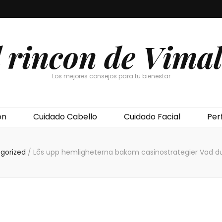
l rincon de Vimal
Los mejores consejos para tu bienestar
ón
Cuidado Cabello
Cuidado Facial
Per
gorized
/
Lås upp hemligheterna bakom casinostrategier Vad d