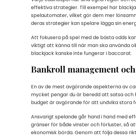
effektiva strategier. Till exempel har blac
spelautomater, vilket gör dem mer lönsamma
deras strategier kan spelare lägga sin energ
Att fokusera på spel med de bästa odds kan
viktigt att känna till när man ska använda oli
blackjack kanske inte fungerar i baccarat.
Bankroll management och 
En av de mest avgörande aspekterna av casi
mycket pengar du är beredd att satsa och hu
budget är avgörande för att undvika stora f
Ansvarigt spelande går hand i hand med eff
gränser för både vinster och förluster, så a
ekonomisk börda. Genom att följa dessa rikt