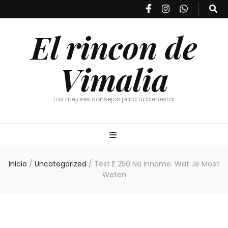
El rincon de
Vimalia
Los mejores consejos para tu bienestar
Inicio
/
Uncategorized
/
Test E 250 Na Inname: Wat Je Moet
Weten