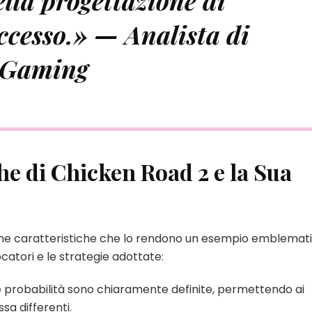
uccesso.» —
Analista di
Gaming
he di Chicken Road 2 e la Sua
cune caratteristiche che lo rendono un esempio emblemat
ocatori e le strategie adottate:
 le probabilità sono chiaramente definite, permettendo ai
sa differenti.