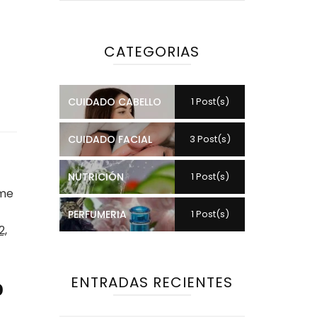
CATEGORIAS
CUIDADO CABELLO
1 Post(s)
CUIDADO FACIAL
3 Post(s)
NUTRICIÓN
1 Post(s)
ome
PERFUMERIA
1 Post(s)
2,
o
ENTRADAS RECIENTES