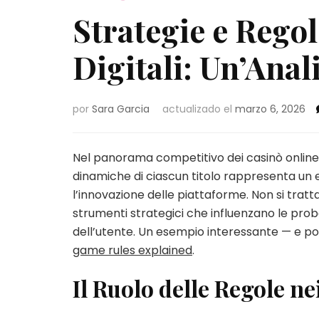
Strategie e Regol
Digitali: Un’Anal
por
Sara Garcia
actualizado el
marzo 6, 2026
Nel panorama competitivo dei casinò online,
dinamiche di ciascun titolo rappresenta un 
l’innovazione delle piattaforme. Non si trat
strumenti strategici che influenzano le proba
dell’utente. Un esempio interessante — e p
game rules explained
.
Il Ruolo delle Regole ne