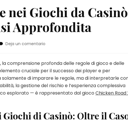
e nei Giochi da Casinò
isi Approfondita
en
Deja un comentario
Strategie
e
Regole
 la comprensione profonda delle regole di gioco e delle
nei
elemento cruciale per il successo dei player e per
Giochi
ta solamente di imparare le regole, ma di interpretarle c
da
bilità, la gestione del rischio e l’esperienza complessiva
Casinò
Digitali:
oco esplorato — è rappresentato dal gioco
Chicken Road 
Un’Analisi
Approfondita
i Giochi di Casinò: Oltre il Cas