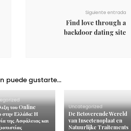
Siguiente entrada
Find love through a
backdoor dating site
 puede gustarte...
egorized
Uncategorized
λιξη του Online
υ στην Ελλάδα: Η
De Betoverende Wereld
ία της Ασφάλειας και
van Insectenoplaat en
ξιοπιστίας
Natuurlijke Traitements