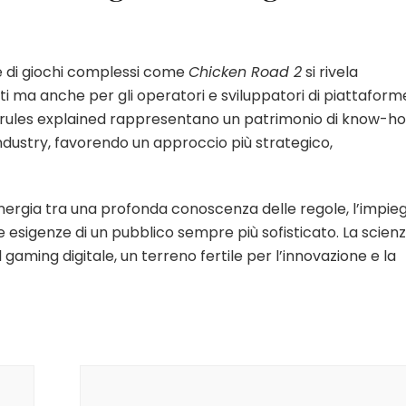
e di giochi complessi come
Chicken Road 2
si rivela
i ma anche per gli operatori e sviluppatori di piattaform
e rules explained rappresentano un patrimonio di know-h
 industry, favorendo un approccio più strategico,
sinergia tra una profonda conoscenza delle regole, l’impie
le esigenze di un pubblico sempre più sofisticato. La scien
l gaming digitale, un terreno fertile per l’innovazione e la