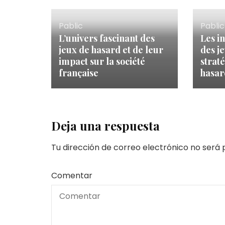
Pablic
Pablic
L’univers fascinant des
Les i
jeux de hasard et de leur
des j
impact sur la société
strat
française
hasar
Deja una respuesta
Tu dirección de correo electrónico no será 
Comentar