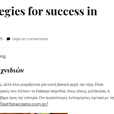
egies for success in
en
25
Deja un comentario
Secrets
and
strategies
ing
for
success
χνιδιών
in
gambling
, αλλά όλοι μοιράζονται μία κοινή βασική αρχή: την τύχη. Είναι
γικές που διέπουν τα διάφορα παιχνίδια, όπως πόκερ, μπλάκτζακ, ή
ήμα προς την επιτυχία. Για περισσότερες λεπτομέρειες σχετικά με τη
//betflarecasino.com.gr/
.