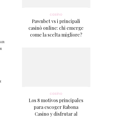
casino
Pawnbet vs i principali
casinò online: chi emerge
come la scelta migliore?
και
αι
α
casino
Los 8 motivos principales
para escoger Rabona
Casino y disfrutar al