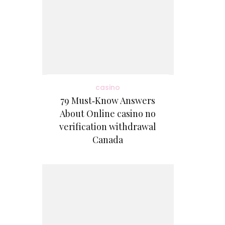
casino
79 Must‑Know Answers
About Online casino no
verification withdrawal
Canada