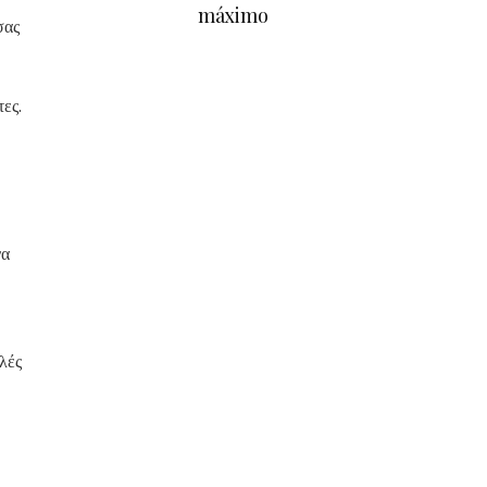
máximo
σας
τες.
να
λές