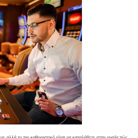
, αλλά το πιο καθοριστικό είναι να καταλάβετε στην ουσία πώς