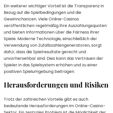
Ein weiterer wichtiger Vorteil ist die Transparenz in
Bezug auf die Spielbedingungen und die
Gewinnchancen. Viele Online-Casinos
veröffentlichen regelmäßig ihre Auszahlungsquoten
und bieten Informationen über die Fairness ihrer
Spiele. Moderne Technologie, einschließlich der
Verwendung von Zufallszahlengeneratoren, sorgt
dafür, dass die Spielresultate gerecht und
unvorhersehbar sind. Dies kann das Vertrauen der
Spieler in das Spielsystem erhöhen und zu einer
positiven Spielumgebung beitragen.
Herausforderungen und Risiken
Trotz der zahlreichen Vorteile gibt es auch
bedeutende Herausforderungen im Online-Casino-
Sektor. Ein zentrales Problem ist die Möglichkeit der