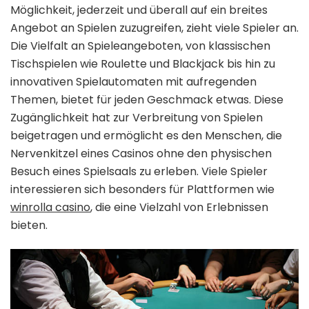
Möglichkeit, jederzeit und überall auf ein breites
Angebot an Spielen zuzugreifen, zieht viele Spieler an.
Die Vielfalt an Spieleangeboten, von klassischen
Tischspielen wie Roulette und Blackjack bis hin zu
innovativen Spielautomaten mit aufregenden
Themen, bietet für jeden Geschmack etwas. Diese
Zugänglichkeit hat zur Verbreitung von Spielen
beigetragen und ermöglicht es den Menschen, die
Nervenkitzel eines Casinos ohne den physischen
Besuch eines Spielsaals zu erleben. Viele Spieler
interessieren sich besonders für Plattformen wie
winrolla casino
, die eine Vielzahl von Erlebnissen
bieten.