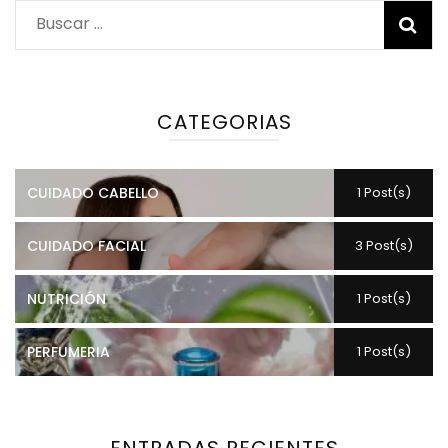
Buscar:
CATEGORIAS
CUIDADO CABELLO
1 Post(s)
CUIDADO FACIAL
3 Post(s)
NUTRICIÓN
1 Post(s)
PERFUMERIA
1 Post(s)
ENTRADAS RECIENTES