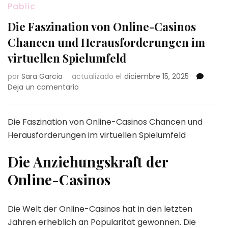
Pablic
Die Faszination von Online-Casinos
Chancen und Herausforderungen im
virtuellen Spielumfeld
por
Sara Garcia
actualizado el
diciembre 15, 2025
en
Deja un comentario
Die
Faszination
von
Die Faszination von Online-Casinos Chancen und
Online-
Herausforderungen im virtuellen Spielumfeld
Casinos
Chancen
Die Anziehungskraft der
und
Herausforderungen
Online-Casinos
im
virtuellen
Spielumfeld
Die Welt der Online-Casinos hat in den letzten
Jahren erheblich an Popularität gewonnen. Die