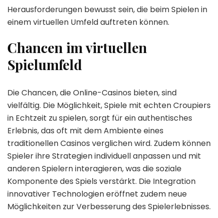
Herausforderungen bewusst sein, die beim Spielen in
einem virtuellen Umfeld auftreten können.
Chancen im virtuellen
Spielumfeld
Die Chancen, die Online-Casinos bieten, sind
vielfältig. Die Möglichkeit, Spiele mit echten Croupiers
in Echtzeit zu spielen, sorgt für ein authentisches
Erlebnis, das oft mit dem Ambiente eines
traditionellen Casinos verglichen wird. Zudem können
Spieler ihre Strategien individuell anpassen und mit
anderen Spielern interagieren, was die soziale
Komponente des Spiels verstärkt. Die Integration
innovativer Technologien eröffnet zudem neue
Möglichkeiten zur Verbesserung des Spielerlebnisses.