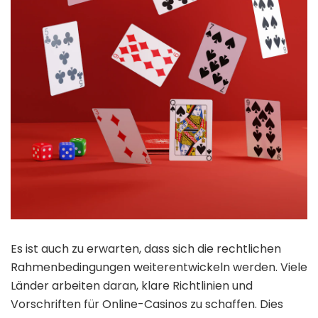
Es ist auch zu erwarten, dass sich die rechtlichen
Rahmenbedingungen weiterentwickeln werden. Viele
Länder arbeiten daran, klare Richtlinien und
Vorschriften für Online-Casinos zu schaffen. Dies