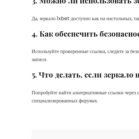
3. Можно ли использовать з
Да, зеркало 1xbet доступно как на настольных, т
4. Как обеспечить безопасно
Используйте проверенные ссылки, следите за без
записи.
5. Что делать, если зеркало 
Попробуйте найти альтернативные ссылки через 
специализированных форумах.
Navegación