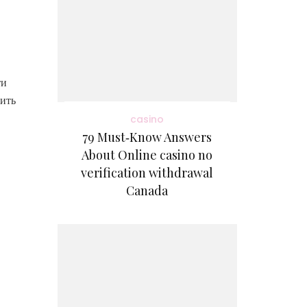
ти
дить
casino
79 Must‑Know Answers
About Online casino no
verification withdrawal
Canada