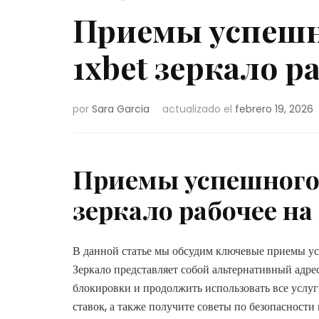
Приемы успешн
1xbet зеркало р
por
Sara Garcia
actualizado el
febrero 19, 2026
Приемы успешного 
зеркало рабочее на
В данной статье мы обсудим ключевые приемы усп
Зеркало представляет собой альтернативный адрес
блокировки и продолжить использовать все услуги
ставок, а также получите советы по безопасности