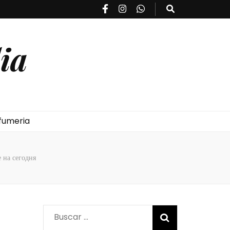
ia
fumeria
 на сегодня
Buscar: