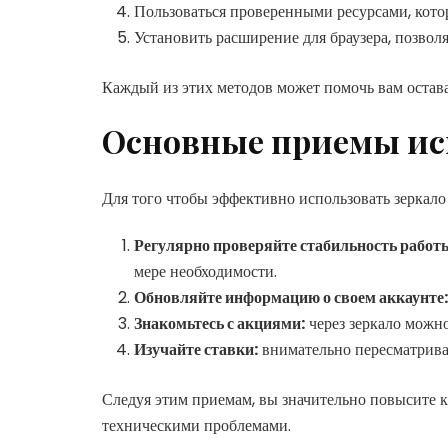
Пользоваться проверенными ресурсами, кото
Установить расширение для браузера, позвол
Каждый из этих методов может помочь вам остава
Основные приемы исп
Для того чтобы эффективно использовать зеркало
Регулярно проверяйте стабильность работ
мере необходимости.
Обновляйте информацию о своем аккаунте:
Знакомьтесь с акциями:
через зеркало можно
Изучайте ставки:
внимательно пересматрива
Следуя этим приемам, вы значительно повысите к
техническими проблемами.