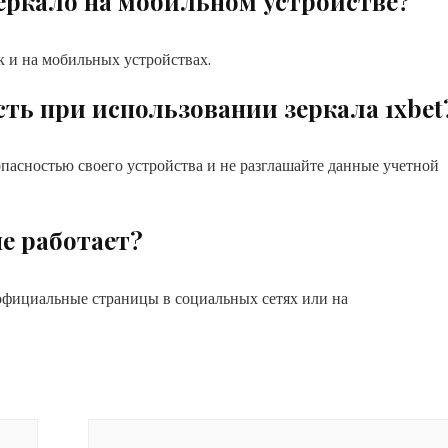
еркало на мобильном устройстве?
ак и на мобильных устройствах.
сть при использовании зеркала 1xbet
опасностью своего устройства и не разглашайте данные учетной
не работает?
официальные страницы в социальных сетях или на