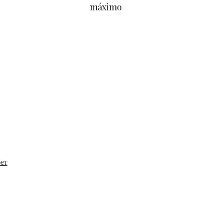
máximo
бет