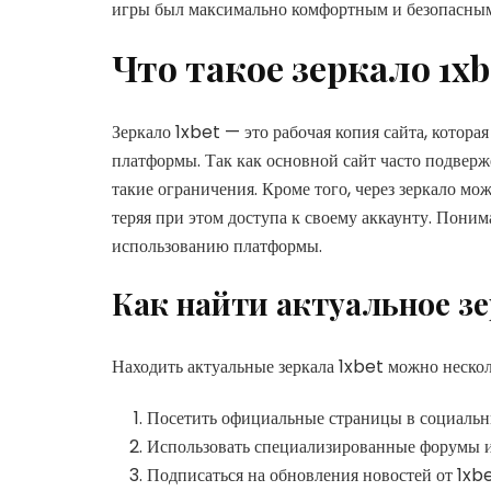
игры был максимально комфортным и безопасны
Что такое зеркало 1x
Зеркало 1xbet — это рабочая копия сайта, котор
платформы. Так как основной сайт часто подверж
такие ограничения. Кроме того, через зеркало мо
теряя при этом доступа к своему аккаунту. Пони
использованию платформы.
Как найти актуальное зе
Находить актуальные зеркала 1xbet можно нескол
Посетить официальные страницы в социальны
Использовать специализированные форумы и 
Подписаться на обновления новостей от 1xb