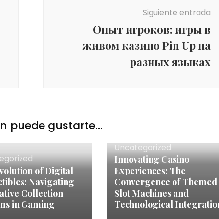
Siguiente entrada
Опыт игроков: игры в
живом казино Pin Up на
разных языках
 puede gustarte...
Uncategorized
egorized
Innovating Casino
volution of Digital
Experiences: The
ctibles: Navigating
Convergence of Themed
ative Collection
Slot Machines and
ms in Gaming
Technological Integratio