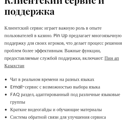
поддержка
Клиентский сервис играет важную роль в опыте
пользователей в казино. Pin Up предлагает многоязычную
поддержку для своих игроков, что делает процесс решения
проблем более эффективным. Важные функции,
предоставляемые службой поддержки, включают:
Пин ап
Казахстан
Чат в реальном времени на разных языках
Email-сервис с возможностью выбора языка
FAQ раздел, адаптированный под различные языковые
группы
Краткие видеогайды и обучающие материалы
Система обратной связи для улучшения сервиса