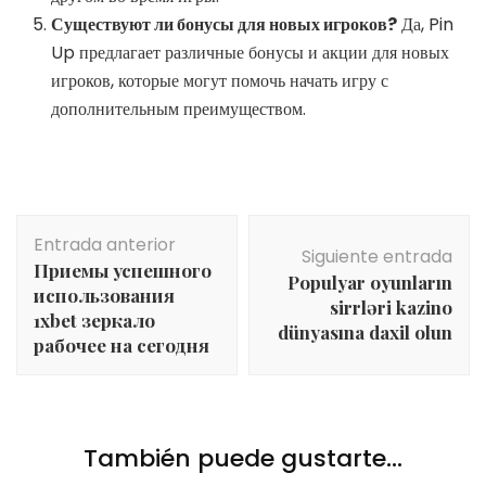
Существуют ли бонусы для новых игроков?
Да, Pin
Up предлагает различные бонусы и акции для новых
игроков, которые могут помочь начать игру с
дополнительным преимуществом.
Navegación
Entrada anterior
de
Siguiente entrada
Приемы успешного
entradas
Populyar oyunların
использования
sirrləri kazino
1xbet зеркало
dünyasına daxil olun
рабочее на сегодня
También puede gustarte...