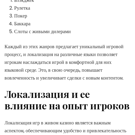
Блэкджек
Рулетка
Покер
Баккара
Слоты с живыми дилерами
Каждый из этих жанров предлагает уникальный игровой
процесс, и локализация на различные языки позволяет
игрокам наслаждаться игрой в комфортной для них
языковой среде. Это, в свою очередь, повышает
вовлеченность и увеличивает сделки с новым контентом.
Локализация и ее
влияние на опыт игроков
Локализация игр в живом казино является важным
аспектом, обеспечивающим удобство и привлекательность