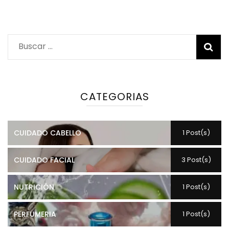
Buscar:
CATEGORIAS
CUIDADO CABELLO
1 Post(s)
CUIDADO FACIAL
3 Post(s)
NUTRICIÓN
1 Post(s)
PERFUMERIA
1 Post(s)