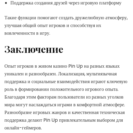
Поддержка создания друзей через игровую платформу
Такие функции помогают создать дружелюбную атмосферу,
улучшая общий опыт игроков и способствуя их
вовлеченности в игру.
Заключение
Опыт игроков в живом казино Pin Up на разных языках
уникален и разнообразен. Локализация, мультиязычная
поддержка и социальные взаимодействия играют ключевую
роль в формировании положительного игрового опыта.
Благодаря этим факторам пользователи из разных уголков
мира могут наслаждаться играми в комфортной атмосфере.
Разнообразие игровых жанров и качественная техническая
поддержка делают Pin Up привлекательным выбором для
онлайн-геймеров.