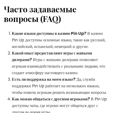
Часто задаваемые
вопросы (FAQ)
Какие языки доступны в казино Pin Up?
В казино
Pin Up доступны основные языки, такие как русский,
английский, испанский, немецкий и другие.
Какой опыт предоставляют игры с живыми
дилерами?
Игры с живыми дилерами позволяют
игрокам взаимодействовать с реальными людьми, что
создает атмосферу настоящего казино.
Есть ли поддержка на моем языке?
Да, служба
поддержки Pin Up работает на нескольких языках,
чтобы помочь игрокам решить возникающие вопросы.
Как можно общаться с другими игроками?
В Pin Up
доступны чаты, где игроки могут общаться друг с
другом во время игры.