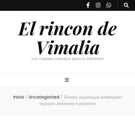
El rincon de
Vimalia
Los mejores consejos para tu bienestar
Inicio
/
Uncategorized
/
Почему индивидам необходимо
ощущать движение в развитии