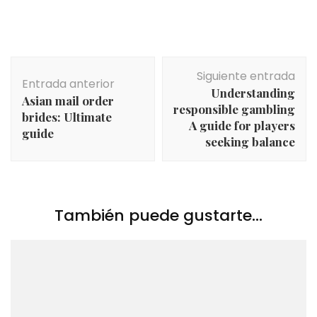
Navegación
Siguiente entrada
de
Entrada anterior
Understanding
entradas
Asian mail order
responsible gambling
brides: Ultimate
A guide for players
guide
seeking balance
También puede gustarte...