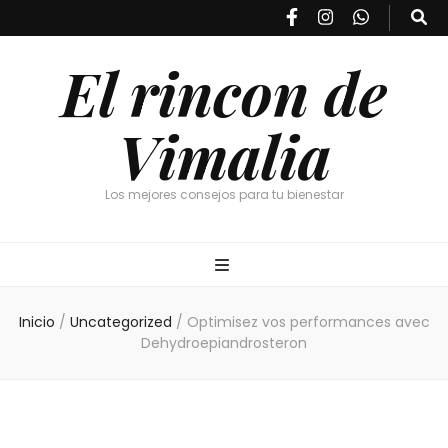
El rincon de
Vimalia
Los mejores consejos para tu bienestar
Inicio
/
Uncategorized
/
Optimisez vos performances avec
Dehydroepiandrosteron