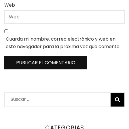
Web
Guarda mi nombre, correo electrónico y web en
este navegador para la próxima vez que comente.
Buscar:
CATEGORIAS