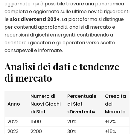
aggiornate.
qui
è possibile trovare una panoramica
completa e aggiornata sulle ultime novità riguardanti
le
slot divertenti 2024
. La piattaforma si distingue
per contenuti approfonditi, analisi di mercato e
recensioni di giochi emergenti, contribuendo a
orientare i giocatori e gli operatori verso scelte
consapevoli e informate.
Analisi dei dati e tendenze
di mercato
Numero di
Percentuale
Crescita
Anno
Nuovi Giochi
di Slot
del
di Slot
«Divertenti»
Mercato
2022
1500
20%
+12%
2023
2200
30%
+15%