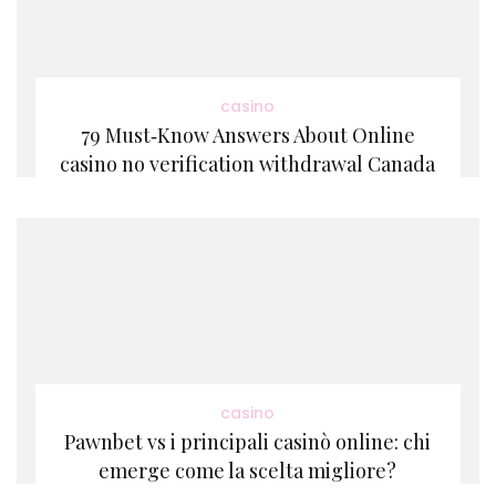
casino
79 Must‑Know Answers About Online
casino no verification withdrawal Canada
casino
Pawnbet vs i principali casinò online: chi
emerge come la scelta migliore?