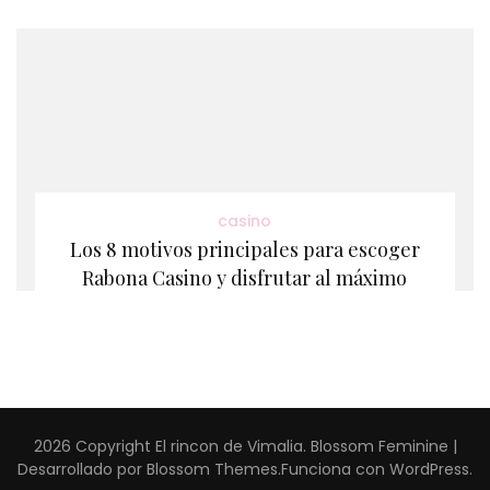
casino
Los 8 motivos principales para escoger
Rabona Casino y disfrutar al máximo
2026 Copyright
El rincon de Vimalia
.
Blossom Feminine |
Desarrollado por
Blossom Themes
.Funciona con
WordPress
.