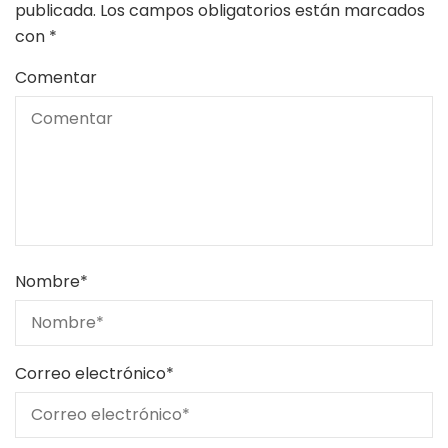
publicada.
Los campos obligatorios están marcados
con
*
Comentar
Nombre
*
Correo electrónico
*