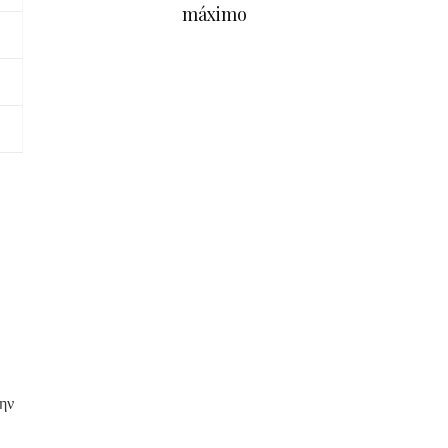
máximo
την