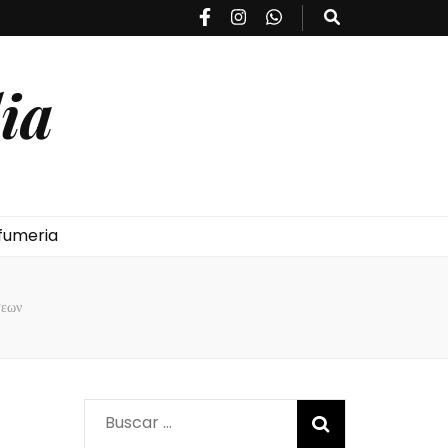
ia
fumeria
σεων
Buscar: