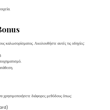
ιχεία.
 Bonus
ους καλωσορίσματος. Ακολουθήστε αυτές τις οδηγίες:
.
τοιχηματισμό.
ατάθεση.
 να χρησιμοποιήσετε διάφορες μεθόδους όπως:
Card)