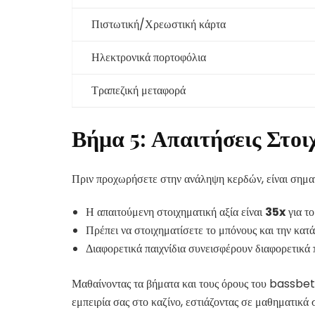
Πιστωτική/Χρεωστική κάρτα
Ηλεκτρονικά πορτοφόλια
Τραπεζική μεταφορά
Βήμα 5: Απαιτήσεις Στο
Πριν προχωρήσετε στην ανάληψη κερδών, είναι σημαντ
Η απαιτούμενη στοιχηματική αξία είναι
35x
για τ
Πρέπει να στοιχηματίσετε το μπόνους και την κατ
Διαφορετικά παιχνίδια συνεισφέρουν διαφορετικά 
Μαθαίνοντας τα βήματα και τους όρους του bassbet 
εμπειρία σας στο καζίνο, εστιάζοντας σε μαθηματικά