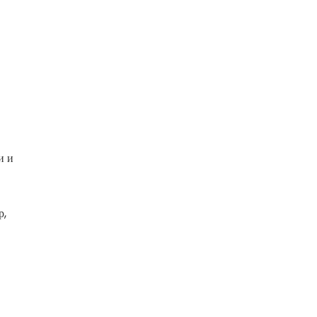
и и
р,