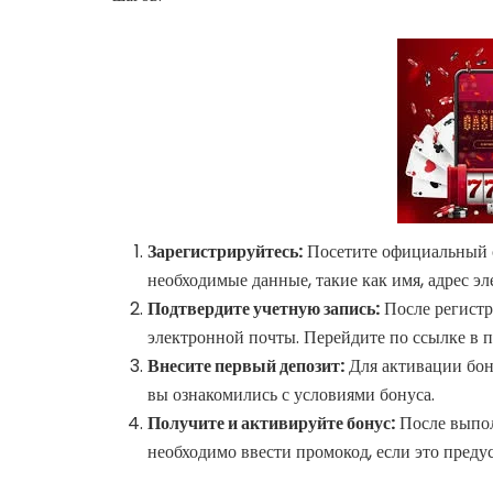
Зарегистрируйтесь:
Посетите официальный с
необходимые данные, такие как имя, адрес э
Подтвердите учетную запись:
После регистр
электронной почты. Перейдите по ссылке в п
Внесите первый депозит:
Для активации бону
вы ознакомились с условиями бонуса.
Получите и активируйте бонус:
После выполн
необходимо ввести промокод, если это преду