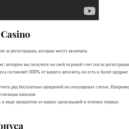
 Casino
в за регистрацию, которые могут включать:
г, которую вы получите на свой игровой счет после регистраци
са составляет 100% от вашего депозита, но есть и более щедрые
чить ряд бесплатных вращений на популярных слотах. Наприме
отличным началом.
 в виде процентов от ваших проигрышей в течение первых
онуса