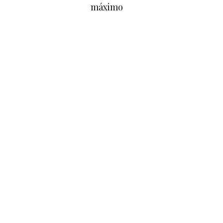
máximo