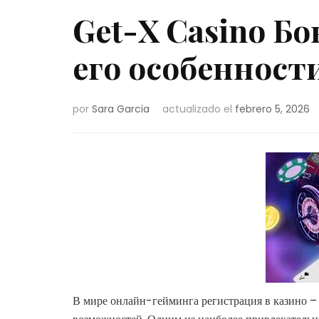
Get-X Casino Бо
его особенност
por
Sara Garcia
actualizado el
febrero 5, 2026
В мире онлайн-гейминга регистрация в казино –