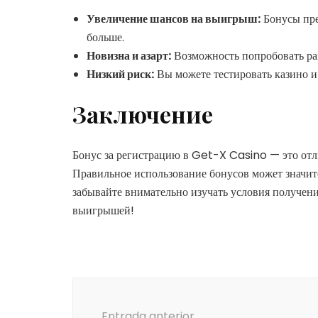
Увеличение шансов на выигрыш:
Бонусы пре
больше.
Новизна и азарт:
Возможность попробовать раз
Низкий риск:
Вы можете тестировать казино и
Заключение
Бонус за регистрацию в Get-X Casino — это отл
Правильное использование бонусов может значит
забывайте внимательно изучать условия получени
выигрышей!
Navegación
de
Entrada anterior