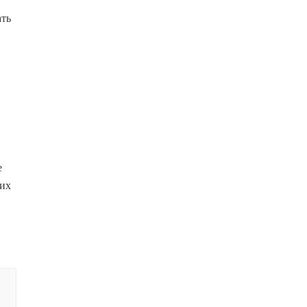
ать
е
ших