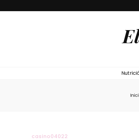
E
Nutrici
Inic
casino04022