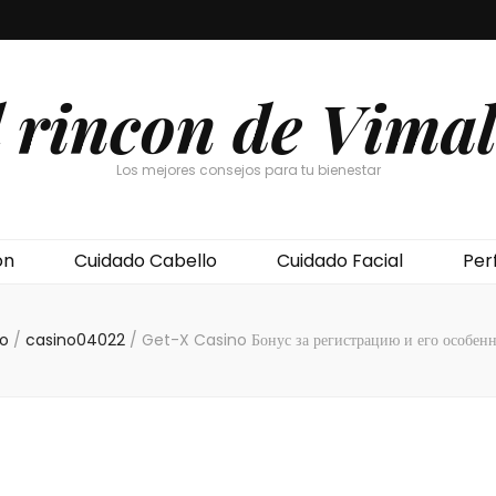
l rincon de Vimal
Los mejores consejos para tu bienestar
ón
Cuidado Cabello
Cuidado Facial
Per
io
/
casino04022
/
Get-X Casino Бонус за регистрацию и его особен