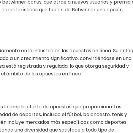
o
betwinner bonus
, que atrae a nuevos usuarios y premia 
las características que hacen de Betwinner una opción
amente en la industria de las apuestas en línea. Su enfo
vado a un crecimiento significativo, convirtiéndose en una
sa está registrada y regulada, lo que otorga seguridad y
 el ámbito de las apuestas en línea.
s la amplia oferta de apuestas que proporciona. Los
ad de deportes, incluido el fútbol, baloncesto, tenis y
ién incluye mercados más específicos como deportes
ando una diversidad que satisface a todo tipo de