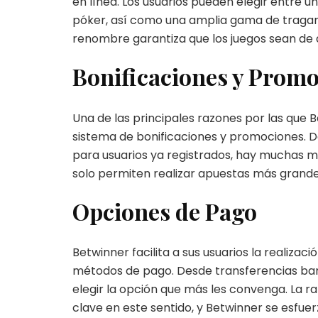
en línea. Los usuarios pueden elegir entre 
póker, así como una amplia gama de traga
renombre garantiza que los juegos sean de a
Bonificaciones y Prom
Una de las principales razones por las que 
sistema de bonificaciones y promociones. 
para usuarios ya registrados, hay muchas ma
solo permiten realizar apuestas más grande
Opciones de Pago
Betwinner facilita a sus usuarios la realizac
métodos de pago. Desde transferencias ban
elegir la opción que más les convenga. La ra
clave en este sentido, y Betwinner se esfuer