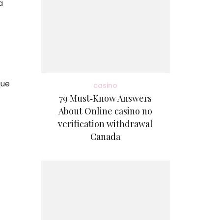
a
que
casino
79 Must‑Know Answers
About Online casino no
verification withdrawal
Canada