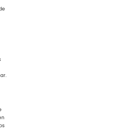
de
s
ar.
e
en
os