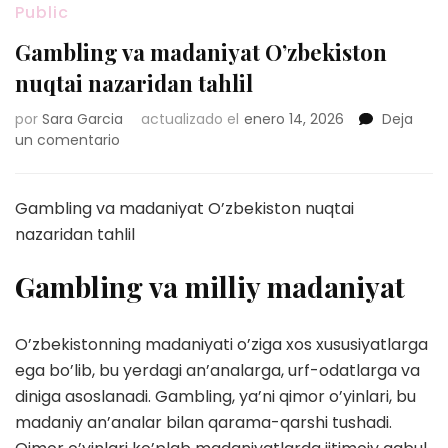
Public
Gambling va madaniyat O’zbekiston
nuqtai nazaridan tahlil
por
Sara Garcia
actualizado el
enero 14, 2026
Deja
en
un comentario
Gambling
va
madaniyat
Gambling va madaniyat O’zbekiston nuqtai
O’zbekiston
nazaridan tahlil
nuqtai
nazaridan
Gambling va milliy madaniyat
tahlil
O’zbekistonning madaniyati o’ziga xos xususiyatlarga
ega bo’lib, bu yerdagi an’analarga, urf-odatlarga va
diniga asoslanadi. Gambling, ya’ni qimor o’yinlari, bu
madaniy an’analar bilan qarama-qarshi tushadi.