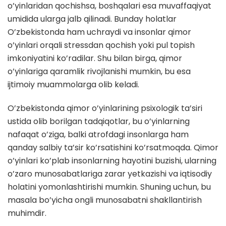
o’yinlaridan qochishsa, boshqalari esa muvaffaqiyat
umidida ularga jalb qilinadi. Bunday holatlar
O’zbekistonda ham uchraydi va insonlar qimor
o’yinlari orqali stressdan qochish yoki pul topish
imkoniyatini ko’radilar. Shu bilan birga, qimor
o’yinlariga qaramlik rivojlanishi mumkin, bu esa
ijtimoiy muammolarga olib keladi.
O’zbekistonda qimor o’yinlarining psixologik ta’siri
ustida olib borilgan tadqiqotlar, bu o’yinlarning
nafaqat o’ziga, balki atrofdagi insonlarga ham
qanday salbiy ta’sir ko’rsatishini ko’rsatmoqda. Qimor
o’yinlari ko’plab insonlarning hayotini buzishi, ularning
o’zaro munosabatlariga zarar yetkazishi va iqtisodiy
holatini yomonlashtirishi mumkin. Shuning uchun, bu
masala bo’yicha ongli munosabatni shakllantirish
muhimdir.