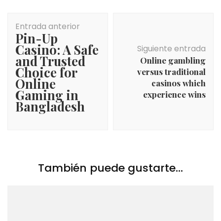
Navegación
Entrada anterior
de
Pin-Up
entradas
Casino: A Safe
Siguiente entrada
and Trusted
Online gambling
Choice for
versus traditional
Online
casinos which
Gaming in
experience wins
Bangladesh
También puede gustarte...