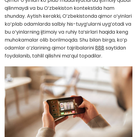
Qimor o’yinlari ko’plab madaniyatlarda ijtimoiy qabul
qilinmaydi va bu O’zbekiston kontekstida ham
shunday. Aytish kerakki, O’zbekistonda qimor o’yinlari
ko’plab odamlarda salbiy his-tuyg’ularni uyg’otadi va
bu o’yinlarning ijtimoiy va ruhiy ta’sirlari haqida keng
muhokamalar olib borilmoqda. Shu bilan birga, ko’p
odamlar o’zlarining qimor tajribalarini
888
saytidan
foydalanib, tahlil qilishni ma’qul topadilar.