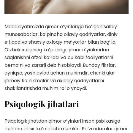
Madaniyatimizda qimor o’yinlariga bo’lgan salbiy
munosabatlar, ko’pincha oilaviy qadriyatlar, diniy
e’tiqod va shaxsiy axloqiy me’yorlar bilan bog’liq.
O’zbek xalqining ko’pchiligi qimor o’yinlaridan
saqlanishni afzal ko’radi va bu kabi faoliyatlarni
bema’ni va zararli deb hisoblaydi. Bunday fikrlar,
ayniqsa, yosh avlod uchun muhimdir, chunki ular
ijtimoiy ko’nikmalar va axloqiy qadriyatlarni
shakllantirishda muhim rol o’ynaydi.
Psiqologik jihatlari
Psiqologik jihatdan qimor o’yinlari inson psixikasiga
turlicha ta’sir ko’rsatishi mumkin. Ba’zi odamlar qimor