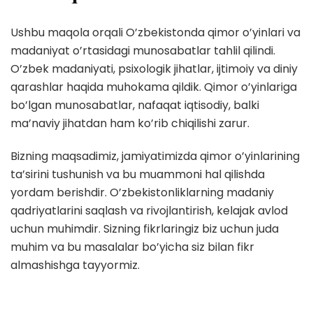
Ushbu maqola orqali O’zbekistonda qimor o’yinlari va
madaniyat o’rtasidagi munosabatlar tahlil qilindi.
O’zbek madaniyati, psixologik jihatlar, ijtimoiy va diniy
qarashlar haqida muhokama qildik. Qimor o’yinlariga
bo’lgan munosabatlar, nafaqat iqtisodiy, balki
ma’naviy jihatdan ham ko’rib chiqilishi zarur.
Bizning maqsadimiz, jamiyatimizda qimor o’yinlarining
ta’sirini tushunish va bu muammoni hal qilishda
yordam berishdir. O’zbekistonliklarning madaniy
qadriyatlarini saqlash va rivojlantirish, kelajak avlod
uchun muhimdir. Sizning fikrlaringiz biz uchun juda
muhim va bu masalalar bo’yicha siz bilan fikr
almashishga tayyormiz.