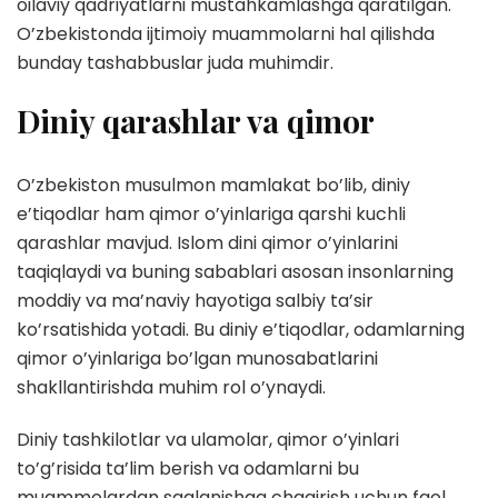
oilaviy qadriyatlarni mustahkamlashga qaratilgan.
O’zbekistonda ijtimoiy muammolarni hal qilishda
bunday tashabbuslar juda muhimdir.
Diniy qarashlar va qimor
O’zbekiston musulmon mamlakat bo’lib, diniy
e’tiqodlar ham qimor o’yinlariga qarshi kuchli
qarashlar mavjud. Islom dini qimor o’yinlarini
taqiqlaydi va buning sabablari asosan insonlarning
moddiy va ma’naviy hayotiga salbiy ta’sir
ko’rsatishida yotadi. Bu diniy e’tiqodlar, odamlarning
qimor o’yinlariga bo’lgan munosabatlarini
shakllantirishda muhim rol o’ynaydi.
Diniy tashkilotlar va ulamolar, qimor o’yinlari
to’g’risida ta’lim berish va odamlarni bu
muammolardan saqlanishga chaqirish uchun faol