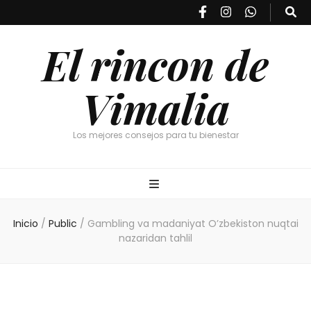
El rincon de
Vimalia
Los mejores consejos para tu bienestar
Inicio
/
Public
/
Gambling va madaniyat O’zbekiston nuqtai
nazaridan tahlil