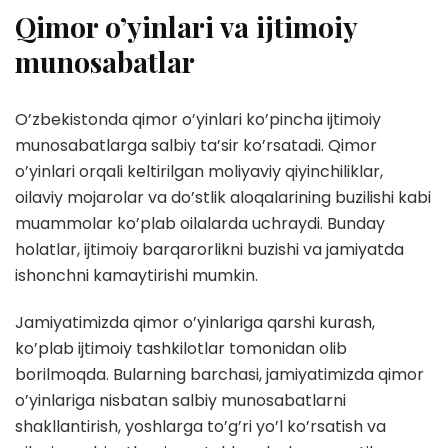
Qimor o’yinlari va ijtimoiy
munosabatlar
O’zbekistonda qimor o’yinlari ko’pincha ijtimoiy
munosabatlarga salbiy ta’sir ko’rsatadi. Qimor
o’yinlari orqali keltirilgan moliyaviy qiyinchiliklar,
oilaviy mojarolar va do’stlik aloqalarining buzilishi kabi
muammolar ko’plab oilalarda uchraydi. Bunday
holatlar, ijtimoiy barqarorlikni buzishi va jamiyatda
ishonchni kamaytirishi mumkin.
Jamiyatimizda qimor o’yinlariga qarshi kurash,
ko’plab ijtimoiy tashkilotlar tomonidan olib
borilmoqda. Bularning barchasi, jamiyatimizda qimor
o’yinlariga nisbatan salbiy munosabatlarni
shakllantirish, yoshlarga to’g’ri yo’l ko’rsatish va