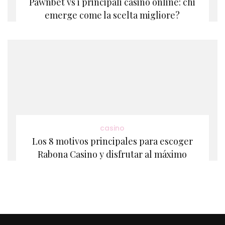
Pawnbet vs i principali casinò online: chi
emerge come la scelta migliore?
casino
Los 8 motivos principales para escoger
Rabona Casino y disfrutar al máximo