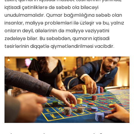
iqtisadi çətinliklərə də səbəb ola biləcəyi
unudulmamalıdır. Qumar bağımlılığına səbəb olan
insanlar, maliyyə problemləri ilə üzləşir və bu, yalnız
onların deyil, ailələrinin də maliyyə vəziyyətini
zədələyə bilər. Bu səbəbdən, qumarın iqtisadi
təsirlərinin diqqətlə qiymətləndirilməsi vacibdir.