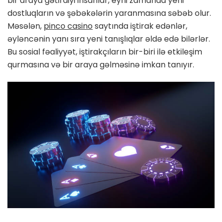
bir araya gətirdiyi insanlar, eyni zamanda yeni
dostluqların və şəbəkələrin yaranmasına səbəb olur.
Məsələn,
pinco casino
saytında iştirak edənlər,
əyləncənin yanı sıra yeni tanışlıqlar əldə edə bilərlər.
Bu sosial fəaliyyət, iştirakçıların bir-biri ilə etkileşim
qurmasına və bir araya gəlməsinə imkan tanıyır.