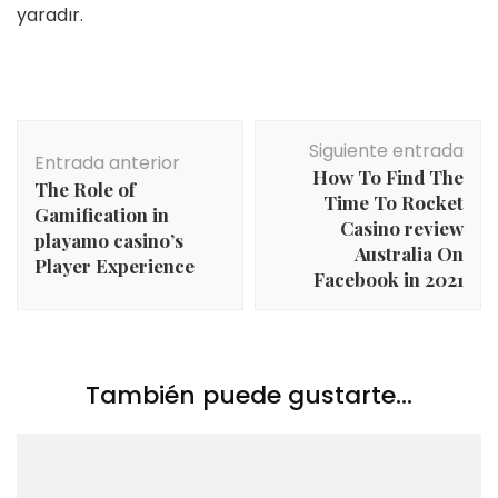
yaradır.
Navegación
Siguiente entrada
de
Entrada anterior
How To Find The
entradas
The Role of
Time To Rocket
Gamification in
Casino review
playamo casino’s
Australia On
Player Experience
Facebook in 2021
También puede gustarte...