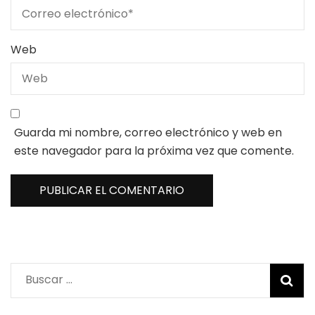
Web
Guarda mi nombre, correo electrónico y web en
este navegador para la próxima vez que comente.
Buscar: