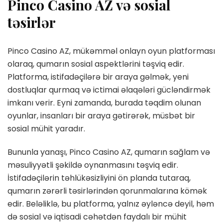
Pinco Casino AZ və sosial
təsirlər
Pinco Casino AZ, mükəmməl onlayn oyun platforması
olaraq, qumarın sosial aspektlərini təşviq edir.
Platforma, istifadəçilərə bir araya gəlmək, yeni
dostluqlar qurmaq və ictimai əlaqələri gücləndirmək
imkanı verir. Eyni zamanda, burada təqdim olunan
oyunlar, insanları bir araya gətirərək, müsbət bir
sosial mühit yaradır.
Bununla yanaşı, Pinco Casino AZ, qumarın sağlam və
məsuliyyətli şəkildə oynanmasını təşviq edir.
İstifadəçilərin təhlükəsizliyini ön planda tutaraq,
qumarın zərərli təsirlərindən qorunmalarına kömək
edir. Beləliklə, bu platforma, yalnız əyləncə deyil, həm
də sosial və iqtisadi cəhətdən faydalı bir mühit