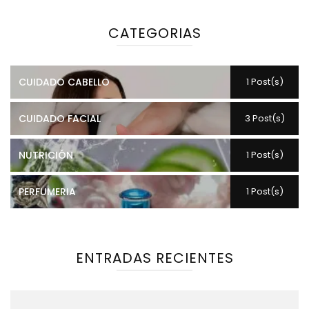
CATEGORIAS
CUIDADO CABELLO
1 Post(s)
CUIDADO FACIAL
3 Post(s)
NUTRICIÓN
1 Post(s)
PERFUMERIA
1 Post(s)
ENTRADAS RECIENTES