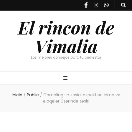
El rincon de
Vimalia
Los mejores consejos para tu bienestar
Inicio
/
Public
/
Gambling-in sosial aspektləri İcma və
əlaqələr üzərində təsiri