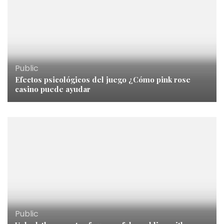
Public
Efectos psicológicos del juego ¿Cómo pink rose
casino puede ayudar
Public