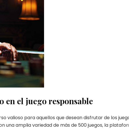
o en el juego responsable
o valioso para aquellos que desean disfrutar de los jueg
on una amplia variedad de más de 500 juegos, la platafo