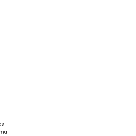
os
rma