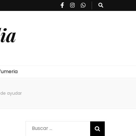
ia
fumeria
ede ayudar
Buscar: