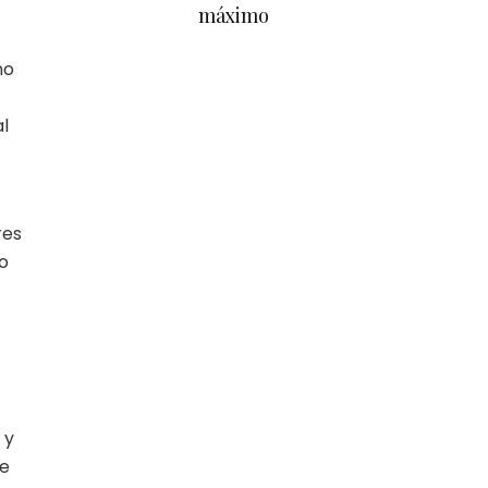
máximo
no
al
res
io
 y
ve