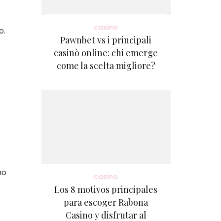
casino
o.
Pawnbet vs i principali
casinò online: chi emerge
come la scelta migliore?
mo
casino
Los 8 motivos principales
para escoger Rabona
Casino y disfrutar al