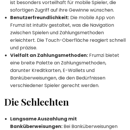
ist besonders vorteilhaft für mobile Spieler, die
sofortigen Zugriff auf ihre Gewinne wünschen.
Benutzerfreundlichkeit:
Die mobile App von
Frumzi ist intuitiv gestaltet, was die Navigation
zwischen Spielen und Zahlungsmethoden
erleichtert. Die Touch-Oberfläche reagiert schnell
und präzise.
Vielfalt an Zahlungsmethoden:
Frumzi bietet
eine breite Palette an Zahlungsmethoden,
darunter Kreditkarten, E-Wallets und
Banküberweisungen, die den Bedürfnissen
verschiedener Spieler gerecht werden.
Die Schlechten
Langsame Auszahlung mit
Banküberweisungen:
Bei Banküberweisungen