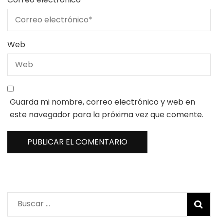
Web
Guarda mi nombre, correo electrónico y web en
este navegador para la próxima vez que comente.
Buscar: