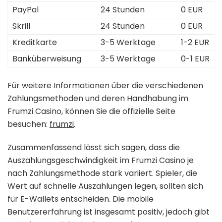
PayPal
24 Stunden
0 EUR
Skrill
24 Stunden
0 EUR
Kreditkarte
3-5 Werktage
1-2 EUR
Banküberweisung
3-5 Werktage
0-1 EUR
Für weitere Informationen über die verschiedenen
Zahlungsmethoden und deren Handhabung im
Frumzi Casino, können Sie die offizielle Seite
besuchen:
frumzi
.
Zusammenfassend lässt sich sagen, dass die
Auszahlungsgeschwindigkeit im Frumzi Casino je
nach Zahlungsmethode stark variiert. Spieler, die
Wert auf schnelle Auszahlungen legen, sollten sich
für E-Wallets entscheiden. Die mobile
Benutzererfahrung ist insgesamt positiv, jedoch gibt