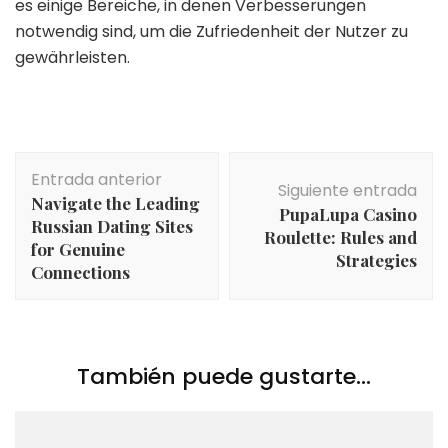
es einige Bereiche, in denen Verbesserungen
notwendig sind, um die Zufriedenheit der Nutzer zu
gewährleisten.
Navegación
Entrada anterior
de
Siguiente entrada
Navigate the Leading
entradas
PupaLupa Casino
Russian Dating Sites
Roulette: Rules and
for Genuine
Strategies
Connections
También puede gustarte...