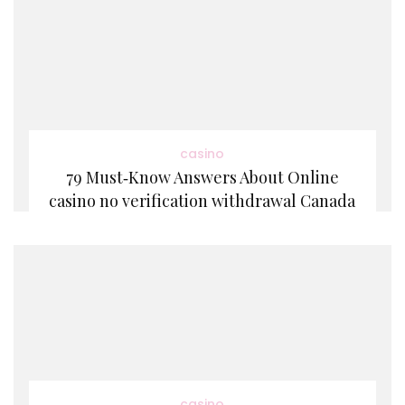
casino
79 Must‑Know Answers About Online
casino no verification withdrawal Canada
casino