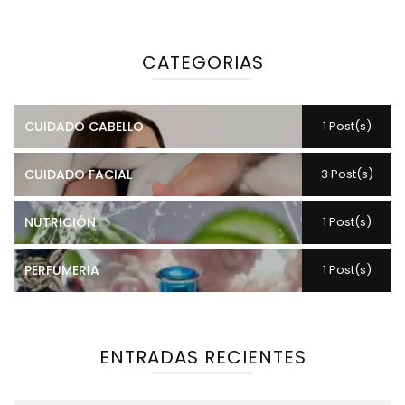
CATEGORIAS
CUIDADO CABELLO
1 Post(s)
CUIDADO FACIAL
3 Post(s)
NUTRICIÓN
1 Post(s)
PERFUMERIA
1 Post(s)
ENTRADAS RECIENTES