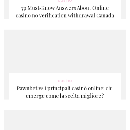
casino
79 Must‑Know Answers About Online
casino no verification withdrawal Canada
casino
Pawnbet vs i principali casinò online: chi
emerge come la scelta migliore?