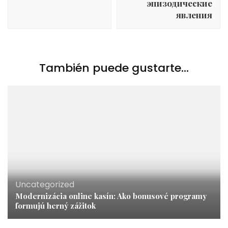
эпизодические
явления
También puede gustarte...
Uncategorized
Modernizácia online kasín: Ako bonusové programy
formujú herný zážitok