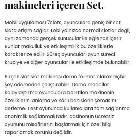
makineleri içeren Set.
Mobil uygulaması 7slots, oyunculara geniş bir set
slota erişim sağlar. Lobi yalnızca normal slotlar değil,
aynı zamanda gerçek sunucular ile eğlence içerir.
Bunlar makullük ve etkileşimlilik bu özelliklerle
karakterize edilir. Süreç oyuncuları oyun süreci
krupiye ve diğer oyuncular ile etkileşimde bulunabilir.
Birçok slot slot makinesi demo format olarak hiçbir
şey ödemeden çalıştırabilir. Demo modeller
kolaylaştırma oyunculara belirtilen makinenin
özelliklerini anlama ve kârlı bahislerin şemasını
derleme. Test oyununda kullanıcılara tam sağlanma
anonimlik sağlanmaktadır. casinonun ücretsiz
oyununu misafirlerini başlatmak için özel bilgi
raporlamak zorunlu değildir.