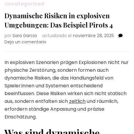
Uncategorized
Dynamische Risiken in explosiven
Umgebungen: Das Beispiel Pirots 4
por
Sara Garcia
actualizado el
noviembre 28, 2025
en
Deja un comentario
Dynamische
Risiken
in
In explosiven Szenarien prägen Explosionen nicht nur
explosiven
physische Zerstörung, sondern formen auch
Umgebungen:
dynamische Risiken, die das Handlungsfeld von
Das
Spieler:innen und Systemen entscheidend
Beispiel
Pirots
beeinflussen. Diese Risiken wirken sich nicht statisch
4
aus, sondern entfalten sich
zeitlich
und räumlich,
erfordern ständige Anpassung und präzise
Einschätzung.
Was sind dynamische