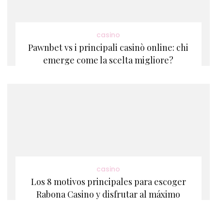
casino
Pawnbet vs i principali casinò online: chi
emerge come la scelta migliore?
casino
Los 8 motivos principales para escoger
Rabona Casino y disfrutar al máximo