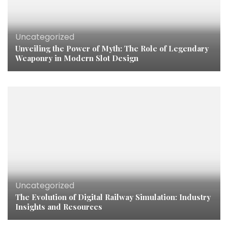
Uncategorized
Unveiling the Power of Myth: The Role of Legendary
Weaponry in Modern Slot Design
Uncategorized
The Evolution of Digital Railway Simulation: Industry
Insights and Resources