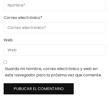
Correo electrónico
*
Web
Guarda mi nombre, correo electrónico y web en
este navegador para la próxima vez que comente.