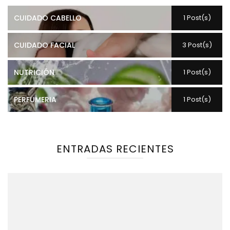
CUIDADO CABELLO
1 Post(s)
CUIDADO FACIAL
3 Post(s)
NUTRICIÓN
1 Post(s)
PERFUMERIA
1 Post(s)
ENTRADAS RECIENTES