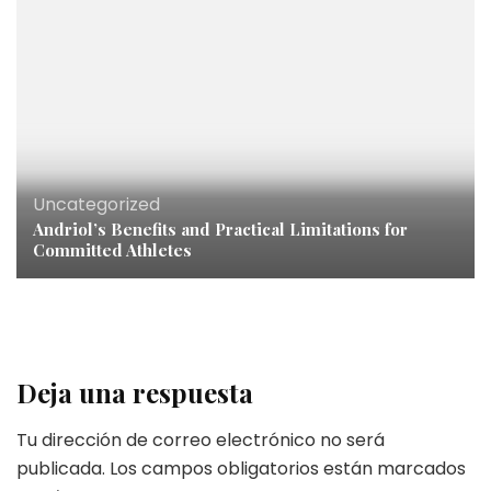
Uncategorized
Andriol’s Benefits and Practical Limitations for
Committed Athletes
Deja una respuesta
Tu dirección de correo electrónico no será
publicada.
Los campos obligatorios están marcados