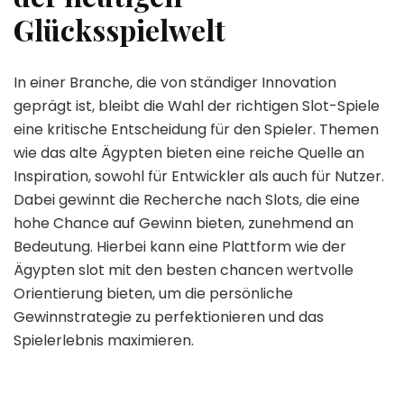
Glücksspielwelt
In einer Branche, die von ständiger Innovation
geprägt ist, bleibt die Wahl der richtigen Slot-Spiele
eine kritische Entscheidung für den Spieler. Themen
wie das alte Ägypten bieten eine reiche Quelle an
Inspiration, sowohl für Entwickler als auch für Nutzer.
Dabei gewinnt die Recherche nach Slots, die eine
hohe Chance auf Gewinn bieten, zunehmend an
Bedeutung. Hierbei kann eine Plattform wie der
Ägypten slot mit den besten chancen wertvolle
Orientierung bieten, um die persönliche
Gewinnstrategie zu perfektionieren und das
Spielerlebnis maximieren.