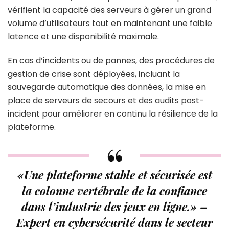
vérifient la capacité des serveurs à gérer un grand
volume d’utilisateurs tout en maintenant une faible
latence et une disponibilité maximale.
En cas d’incidents ou de pannes, des procédures de
gestion de crise sont déployées, incluant la
sauvegarde automatique des données, la mise en
place de serveurs de secours et des audits post-
incident pour améliorer en continu la résilience de la
plateforme.
«Une plateforme stable et sécurisée est
la colonne vertébrale de la confiance
dans l’industrie des jeux en ligne.» –
Expert en cybersécurité dans le secteur