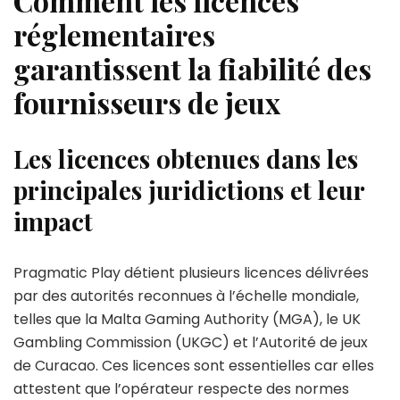
Comment les licences
réglementaires
garantissent la fiabilité des
fournisseurs de jeux
Les licences obtenues dans les
principales juridictions et leur
impact
Pragmatic Play détient plusieurs licences délivrées
par des autorités reconnues à l’échelle mondiale,
telles que la Malta Gaming Authority (MGA), le UK
Gambling Commission (UKGC) et l’Autorité de jeux
de Curacao. Ces licences sont essentielles car elles
attestent que l’opérateur respecte des normes