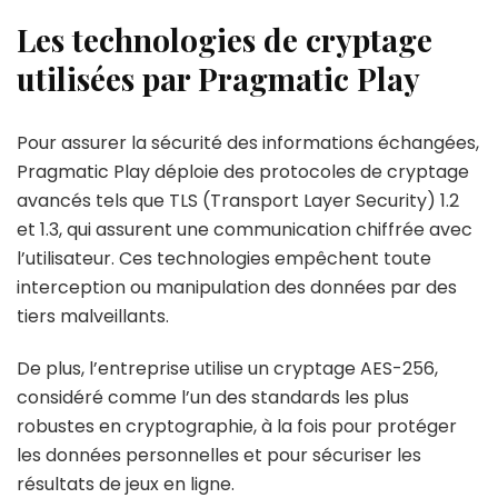
Les technologies de cryptage
utilisées par Pragmatic Play
Pour assurer la sécurité des informations échangées,
Pragmatic Play déploie des protocoles de cryptage
avancés tels que TLS (Transport Layer Security) 1.2
et 1.3, qui assurent une communication chiffrée avec
l’utilisateur. Ces technologies empêchent toute
interception ou manipulation des données par des
tiers malveillants.
De plus, l’entreprise utilise un cryptage AES-256,
considéré comme l’un des standards les plus
robustes en cryptographie, à la fois pour protéger
les données personnelles et pour sécuriser les
résultats de jeux en ligne.