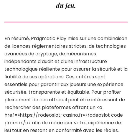
du jeu.
En résumé, Pragmatic Play mise sur une combinaison
de licences réglementaires strictes, de technologies
avancées de cryptage, de mécanismes
indépendants d’audit et d’une infrastructure
technologique résiliente pour assurer la sécurité et la
fiabilité de ses opérations. Ces critères sont
essentiels pour garantir aux joueurs une expérience
sécurisée, transparente et équitable. Pour profiter
pleinement de ces offres, il peut être intéressant de
rechercher des plateformes offrant un <a
href=»https://rodeoslot-casino.fr»>rodeoslot code
promo</a> afin de maximiser votre expérience de
jeu tout en restant en conformité avec les règles.