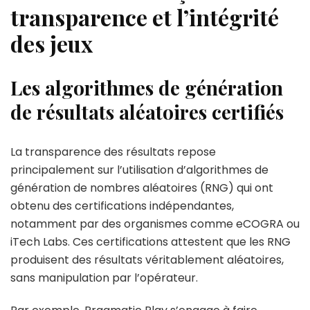
transparence et l’intégrité
des jeux
Les algorithmes de génération
de résultats aléatoires certifiés
La transparence des résultats repose
principalement sur l’utilisation d’algorithmes de
génération de nombres aléatoires (RNG) qui ont
obtenu des certifications indépendantes,
notamment par des organismes comme eCOGRA ou
iTech Labs. Ces certifications attestent que les RNG
produisent des résultats véritablement aléatoires,
sans manipulation par l’opérateur.