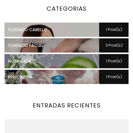
CATEGORIAS
CUIDADO CABELLO
1 Post(s)
CUIDADO FACIAL
3 Post(s)
NUTRICIÓN
1 Post(s)
PERFUMERIA
1 Post(s)
ENTRADAS RECIENTES