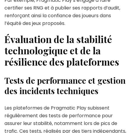
Par exemple, Pragmatic Play s’engage à faire
certifier ses RNG et à publier ses rapports d’audit,
renforçant ainsi la confiance des joueurs dans
l’équité des jeux proposés.
Évaluation de la stabilité
technologique et de la
résilience des plateformes
Tests de performance et gestion
des incidents techniques
Les plateformes de Pragmatic Play subissent
régulièrement des tests de performance pour
assurer leur stabilité, notamment lors de pics de
trafic. Ces tests, réalisés par des tiers indépendants,