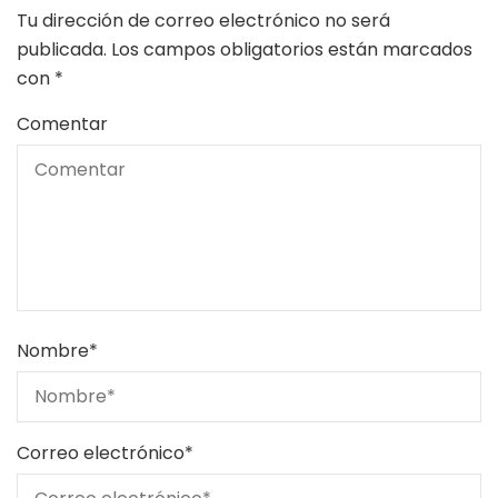
Tu dirección de correo electrónico no será
publicada.
Los campos obligatorios están marcados
con
*
Comentar
Nombre
*
Correo electrónico
*