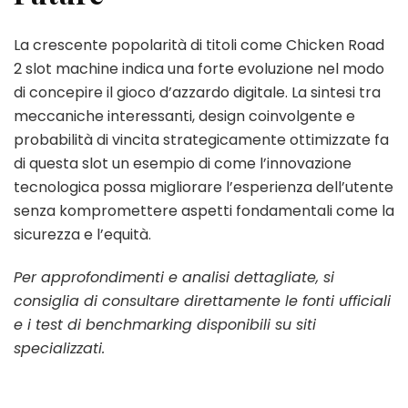
La crescente popolarità di titoli come Chicken Road
2 slot machine indica una forte evoluzione nel modo
di concepire il gioco d’azzardo digitale. La sintesi tra
meccaniche interessanti, design coinvolgente e
probabilità di vincita strategicamente ottimizzate fa
di questa slot un esempio di come l’innovazione
tecnologica possa migliorare l’esperienza dell’utente
senza kompromettere aspetti fondamentali come la
sicurezza e l’equità.
Per approfondimenti e analisi dettagliate, si
consiglia di consultare direttamente le fonti ufficiali
e i test di benchmarking disponibili su siti
specializzati.