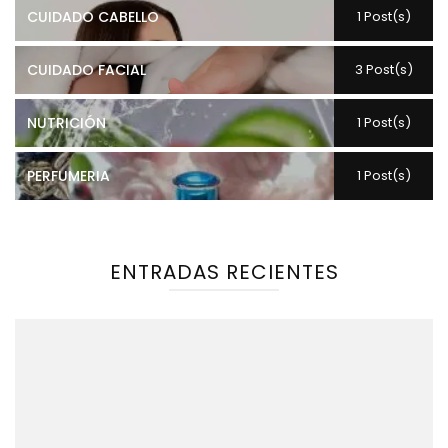
CUIDADO CABELLO
1 Post(s)
CUIDADO FACIAL
3 Post(s)
NUTRICIÓN
1 Post(s)
PERFUMERIA
1 Post(s)
ENTRADAS RECIENTES