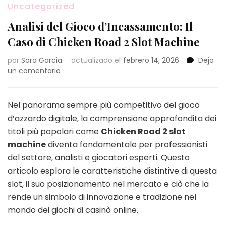
Uncategorized
Analisi del Gioco d’Incassamento: Il
Caso di Chicken Road 2 Slot Machine
por
Sara Garcia
actualizado el
febrero 14, 2026
Deja
en
un comentario
Analisi
del
Gioco
Nel panorama sempre più competitivo del gioco
d’Incassamento:
d’azzardo digitale, la comprensione approfondita dei
Il
titoli più popolari come
Chicken Road 2 slot
Caso
machine
diventa fondamentale per professionisti
di
Chicken
del settore, analisti e giocatori esperti. Questo
Road
articolo esplora le caratteristiche distintive di questa
2
slot, il suo posizionamento nel mercato e ciò che la
Slot
rende un simbolo di innovazione e tradizione nel
Machine
mondo dei giochi di casinò online.