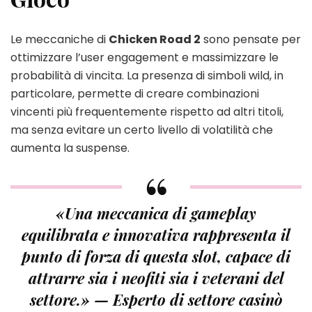
Le meccaniche di
Chicken Road 2
sono pensate per
ottimizzare l’user engagement e massimizzare le
probabilità di vincita. La presenza di simboli wild, in
particolare, permette di creare combinazioni
vincenti più frequentemente rispetto ad altri titoli,
ma senza evitare un certo livello di volatilità che
aumenta la suspense.
«Una meccanica di gameplay
equilibrata e innovativa rappresenta il
punto di forza di questa slot, capace di
attrarre sia i neofiti sia i veterani del
settore.» —
Esperto di settore casinò