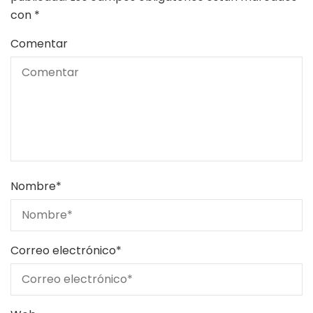
con
*
Comentar
Nombre
*
Correo electrónico
*