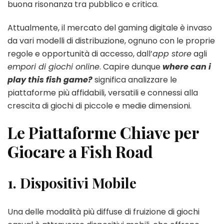
buona risonanza tra pubblico e critica.
Attualmente, il mercato del gaming digitale è invaso
da vari modelli di distribuzione, ognuno con le proprie
regole e opportunità di accesso, dall’
app store
agli
empori di giochi online
. Capire dunque
where can i
play this fish game?
significa analizzare le
piattaforme più affidabili, versatili e connessi alla
crescita di giochi di piccole e medie dimensioni.
Le Piattaforme Chiave per
Giocare a Fish Road
1. Dispositivi Mobile
Una delle modalità più diffuse di fruizione di giochi