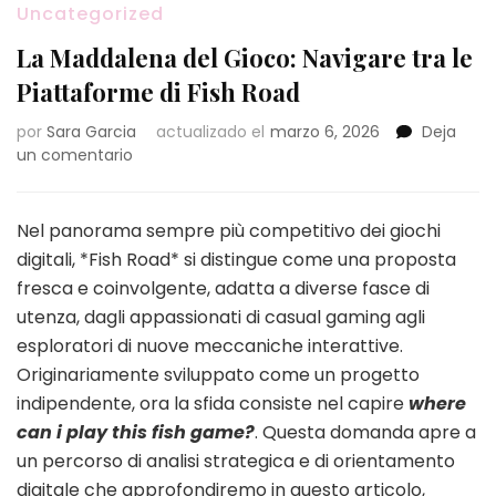
Uncategorized
La Maddalena del Gioco: Navigare tra le
Piattaforme di Fish Road
por
Sara Garcia
actualizado el
marzo 6, 2026
Deja
en
un comentario
La
Maddalena
del
Nel panorama sempre più competitivo dei giochi
Gioco:
digitali, *Fish Road* si distingue come una proposta
Navigare
fresca e coinvolgente, adatta a diverse fasce di
tra
utenza, dagli appassionati di casual gaming agli
le
Piattaforme
esploratori di nuove meccaniche interattive.
di
Originariamente sviluppato come un progetto
Fish
indipendente, ora la sfida consiste nel capire
where
Road
can i play this fish game?
. Questa domanda apre a
un percorso di analisi strategica e di orientamento
digitale che approfondiremo in questo articolo,