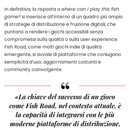
In definitiva, la risposta a
where can i play this fish
game?
si inserisce all’interno di un quadro più ampio
di strategie di distribuzione e fruizione digitali, che
puntano a rendere i giochi accessibili senza
compromessi sulla qualità o sulla user experience.
Fish Road, come molti giochi indie di qualità
emergente, si avvale di piattaforme che coniugano
semplicità d’uso, aggiornamenti costanti e
community coinvolgente.
«La chiave del successo di un gioco
come Fish Road, nel contesto attuale, è
la capacità di integrarsi con le più
moderne piattaforme di distribuzione,