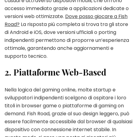
casual è attraverso dispositivi mobili, che offrono
accesso immediato grazie a applicazioni dedicate o
versioni web ottimizzate.
Dove posso giocare a Fish
Road?
La risposta più completa si trova tra gli store
di Android e iOS, dove versioni ufficiali o porting
indipendenti permettono di proporre un’esperienza
ottimale, garantendo anche aggiornamenti e
supporto tecnico.
2. Piattaforme Web-Based
Nella logica del gaming online, molte startup e
sviluppatori indipendenti scelgono di ospitare i loro
titoli in browser game o piattaforme di gaming on
demand. Fish Road, grazie al suo design leggero, può
essere facilmente accessibile dal browser di qualsiasi
dispositivo con connessione internet stabile. In