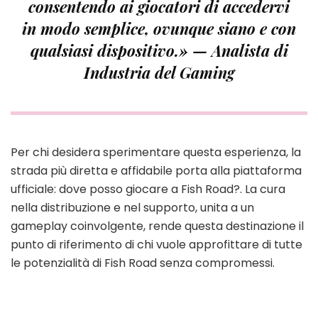
consentendo ai giocatori di accedervi
in modo semplice, ovunque siano e con
qualsiasi dispositivo.» —
Analista di
Industria del Gaming
Per chi desidera sperimentare questa esperienza, la
strada più diretta e affidabile porta alla piattaforma
ufficiale: dove posso giocare a Fish Road?. La cura
nella distribuzione e nel supporto, unita a un
gameplay coinvolgente, rende questa destinazione il
punto di riferimento di chi vuole approfittare di tutte
le potenzialità di Fish Road senza compromessi.