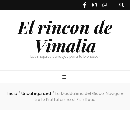
El rincon de
Vimalia
Los mejores consejos para tu bienestar
Inicio
/
Uncategorized
/
La Maddalena del Gioco: Navigare
tra le Piattaforme di Fish Road