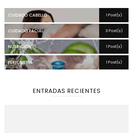
CUIDADO CABELLO
1 Post(s)
CUIDADO FACIAL
3 Post(s)
NUTRICIÓN
1 Post(s)
PERFUMERIA
1 Post(s)
ENTRADAS RECIENTES