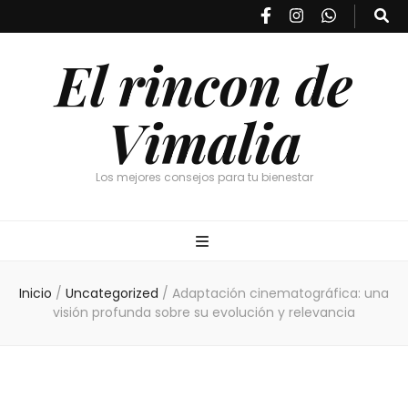
El rincon de
Vimalia
Los mejores consejos para tu bienestar
Inicio
/
Uncategorized
/
Adaptación cinematográfica: una
visión profunda sobre su evolución y relevancia