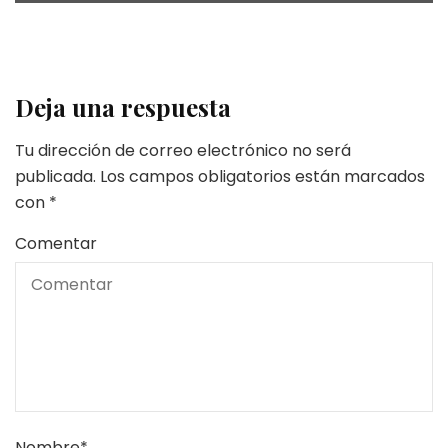
Deja una respuesta
Tu dirección de correo electrónico no será
publicada.
Los campos obligatorios están marcados
con
*
Comentar
Nombre
*