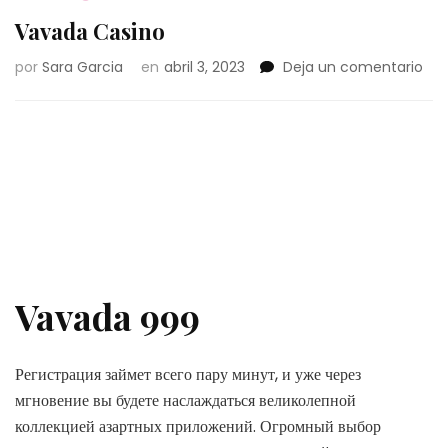
Vavada Casino
en
por
Sara Garcia
en
abril 3, 2023
Deja un comentario
Va
Cas
Vavada 999
Регистрация займет всего пару минут, и уже через
мгновение вы будете наслаждаться великолепной
коллекцией азартных приложений. Огромный выбор