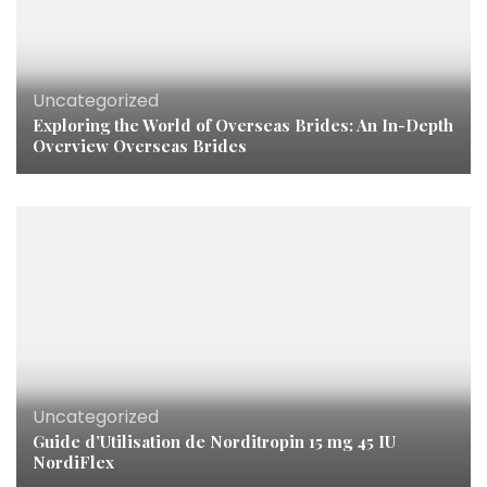
Uncategorized
Exploring the World of Overseas Brides: An In-Depth
Overview Overseas Brides
Uncategorized
Guide d’Utilisation de Norditropin 15 mg 45 IU
NordiFlex