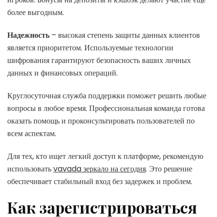
более выгодным.
Надежность
– высокая степень защиты данных клиентов
является приоритетом. Используемые технологии
шифрования гарантируют безопасность ваших личных
данных и финансовых операций.
Круглосуточная служба поддержки поможет решить любые
вопросы в любое время. Профессиональная команда готова
оказать помощь и проконсультировать пользователей по
всем аспектам.
Для тех, кто ищет легкий доступ к платформе, рекомендую
использовать
vavada зеркало на сегодня
. Это решение
обеспечивает стабильный вход без задержек и проблем.
Как зарегистрироваться