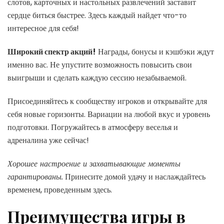
слотов, карточных и настольных развлечений заставит
сердце биться быстрее. Здесь каждый найдет что-то
интересное для себя!
Широкий спектр акций!
Награды, бонусы и кэшбэки ждут
именно вас. Не упустите возможность повысить свои
выигрыши и сделать каждую сессию незабываемой.
Присоединяйтесь к сообществу игроков и открывайте для
себя новые горизонты. Вариации на любой вкус и уровень
подготовки. Погружайтесь в атмосферу веселья и
адреналина уже сейчас!
Хорошее настроение и захватывающие моменты
гарантированы.
Принесите домой удачу и наслаждайтесь
временем, проведенным здесь.
Преимущества игры в