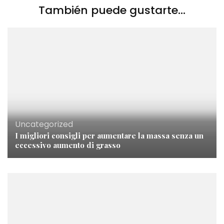
También puede gustarte...
Uncategorized
I migliori consigli per aumentare la massa senza un
eccessivo aumento di grasso