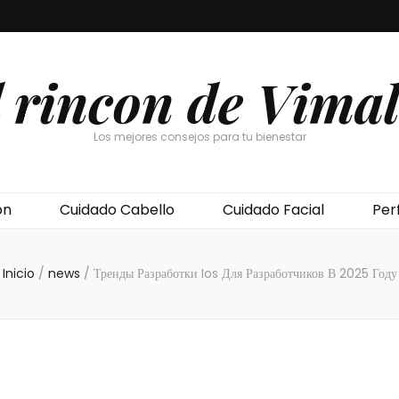
l rincon de Vimal
Los mejores consejos para tu bienestar
ón
Cuidado Cabello
Cuidado Facial
Per
Inicio
/
news
/
Тренды Разработки Ios Для Разработчиков В 2025 Году