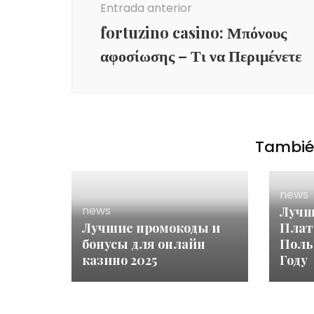
Entrada anterior
entradas
fortuzino casino: Μπόνους
αφοσίωσης – Τι να Περιμένετε
También
news
news
Лучш
Лучшие промокоды и
Плат
бонусы для онлайн
Поль
казино 2025
Году