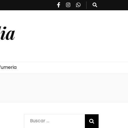
ia
fumeria
Buscar: