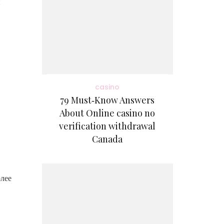
и
casino
79 Must‑Know Answers
About Online casino no
verification withdrawal
Canada
олее