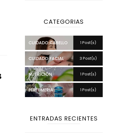
CATEGORIAS
CUIDADO CABELLO
1 Post(s)
CUIDADO FACIAL
3 Post(s)
в
NUTRICIÓN
1 Post(s)
PERFUMERIA
1 Post(s)
ENTRADAS RECIENTES