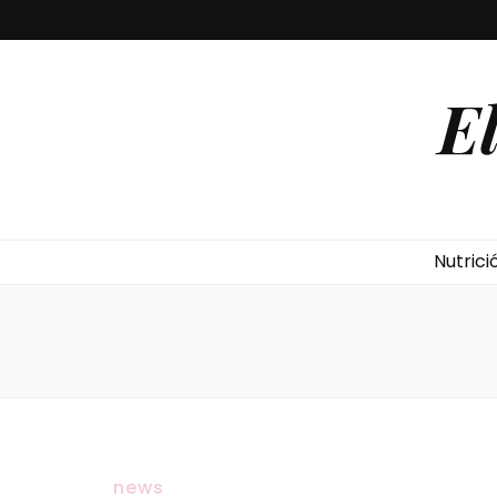
E
Nutrici
news