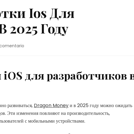
тки Ios Для
 2025 Году
en
 comentario
Тренды
Разработки
Ios
Для
 iOS для разработчиков 
Разработчиков
В
2025
Году
вно развиваться,
Dragon Money
и в 2025 году можно ожидать
ов. Эти изменения повлияют на производительность,
льзователей с мобильными устройствами.