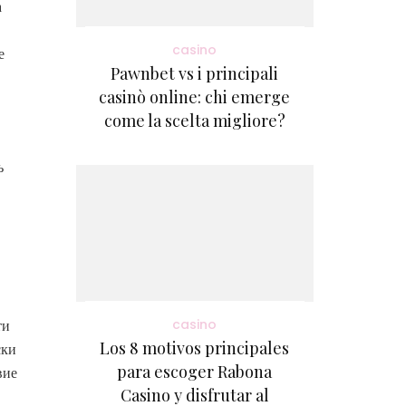
а
casino
е
Pawnbet vs i principali
casinò online: chi emerge
come la scelta migliore?
ь
casino
ти
Los 8 motivos principales
ски
para escoger Rabona
вие
Casino y disfrutar al