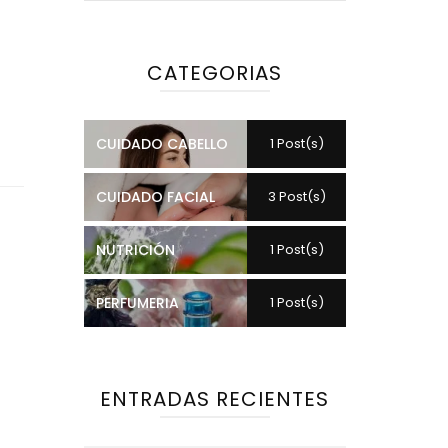
CATEGORIAS
CUIDADO CABELLO
1 Post(s)
CUIDADO FACIAL
3 Post(s)
NUTRICIÓN
1 Post(s)
PERFUMERIA
1 Post(s)
ENTRADAS RECIENTES