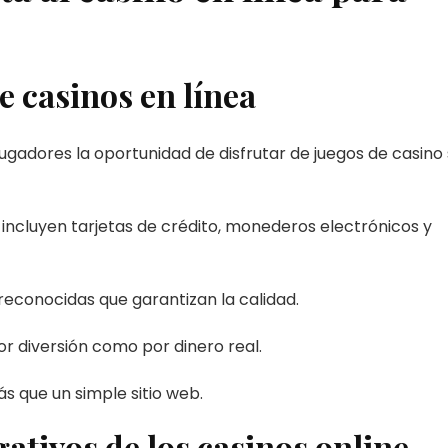
e casinos en línea
jugadores la oportunidad de disfrutar de juegos de casino 
 incluyen tarjetas de crédito, monederos electrónicos y
reconocidas que garantizan la calidad.
or diversión como por dinero real.
ás que un simple sitio web.
gativos de los casinos online