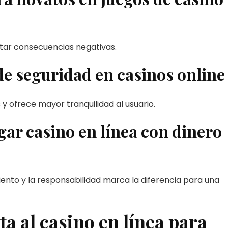
itar consecuencias negativas.
de seguridad en casinos online
y ofrece mayor tranquilidad al usuario.
ugar casino en línea con dinero
miento y la responsabilidad marca la diferencia para una
a al casino en línea para