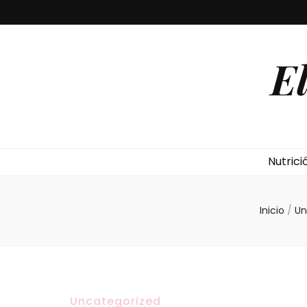
E
Nutrici
Inicio
/
Un
Uncategorized