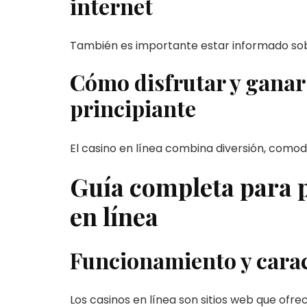
internet
También es importante estar informado sobre
Cómo disfrutar y ganar 
principiante
El casino en línea combina diversión, comod
Guía completa para p
en línea
Funcionamiento y caract
Los casinos en línea son sitios web que ofr