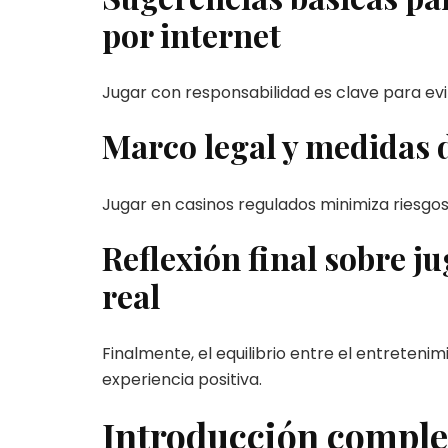
por internet
Jugar con responsabilidad es clave para ev
Marco legal y medidas 
Jugar en casinos regulados minimiza riesgos 
Reflexión final sobre j
real
Finalmente, el equilibrio entre el entreteni
experiencia positiva.
Introducción complet