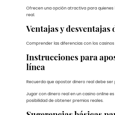
Ofrecen una opción atractiva para quienes 
real.
Ventajas y desventajas 
Comprender las diferencias con los casinos
Instrucciones para apos
línea
Recuerda que apostar dinero real debe ser p
Jugar con dinero real en un casino online 
posibilidad de obtener premios reales.
Sugerencias básicas pa