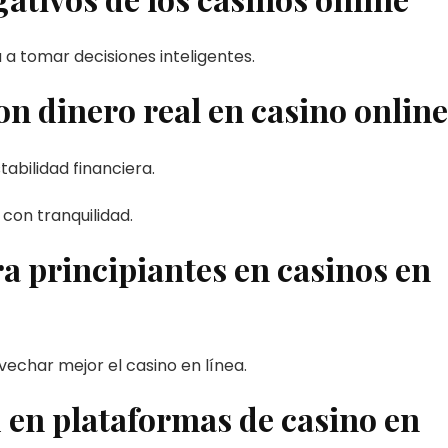
 a tomar decisiones inteligentes.
on dinero real en casino online
tabilidad financiera.
 con tranquilidad.
a principiantes en casinos en
echar mejor el casino en línea.
 en plataformas de casino en