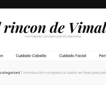
l rincon de Vimal
Los mejores consejos para tu bienestar
ón
Cuidado Cabello
Cuidado Facial
Per
categorized
/
Introducción completa al casino en línea para pri