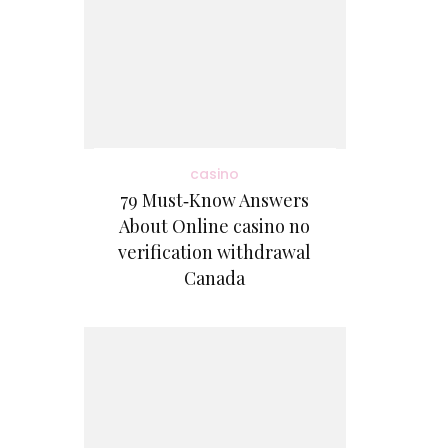
casino
79 Must‑Know Answers
About Online casino no
verification withdrawal
Canada