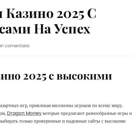
 Казино 2025 С
ами На Успех
en
un comentario
Лучшие
Онлайн
Казино
2025
ино 2025 с высокими
С
Высокими
Шансами
На
Успех
азартных игр, привлекая миллионы игроков по всему миру.
рм,
Dragon Money
которые предлагают разнообразные игры и
 выбирать только проверенные и надежные сайты с высокими