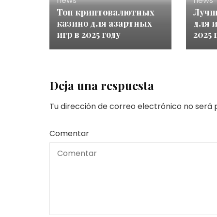
news
news
Топ криптовалютных
Лучш
казино для азартных
для 
игр в 2025 году
2025 
Deja una respuesta
Tu dirección de correo electrónico no será 
Comentar