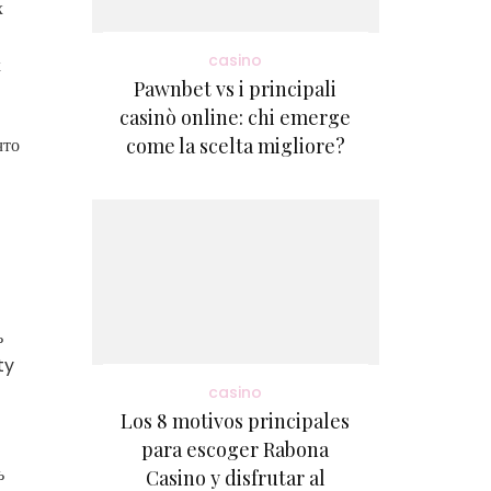
х
casino
х
Pawnbet vs i principali
casinò online: chi emerge
что
come la scelta migliore?
ь
ty
casino
Los 8 motivos principales
para escoger Rabona
ь
Casino y disfrutar al