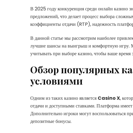
В 2025 году конкуренция среди онлайн казино з
предложений, что делает процесс выбора сложны
коэффициенты отдачи (RTP), надежность платфор
В данной статье мы рассмотрим наиболее привле
лучшие шансы на выигрыш и комфортную игру. М
учитывать при выборе казино, чтобы ваше время
Обзор популярных к
условиями
Одним из таких казино является
Casino X
, кот
отдачи и доступными ставками. Платформа имеет
Дополнительно игроки могут воспользоваться пр
депозитные бонусы.