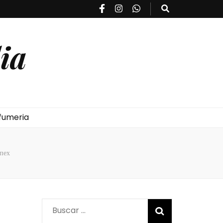
ia
fumeria
пех
Buscar: