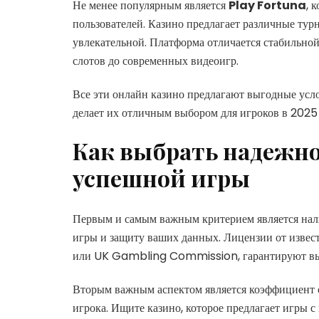
Не менее популярным является
Play Fortuna
, 
пользователей. Казино предлагает различные турн
увлекательной. Платформа отличается стабильно
слотов до современных видеоигр.
Все эти онлайн казино предлагают выгодные усло
делает их отличным выбором для игроков в 2025 
Как выбрать надежно
успешной игры
Первым и самым важным критерием является нали
игры и защиту ваших данных. Лицензии от изве
или UK Gambling Commission, гарантируют высо
Вторым важным аспектом является коэффициент 
игрока. Ищите казино, которое предлагает игры 