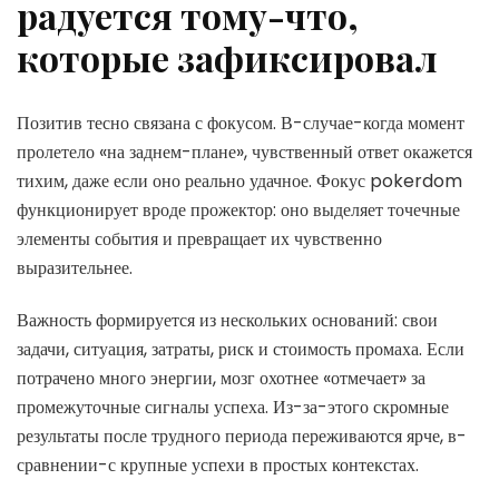
радуется тому-что,
которые зафиксировал
Позитив тесно связана с фокусом. В-случае-когда момент
пролетело «на заднем-плане», чувственный ответ окажется
тихим, даже если оно реально удачное. Фокус pokerdom
функционирует вроде прожектор: оно выделяет точечные
элементы события и превращает их чувственно
выразительнее.
Важность формируется из нескольких оснований: свои
задачи, ситуация, затраты, риск и стоимость промаха. Если
потрачено много энергии, мозг охотнее «отмечает» за
промежуточные сигналы успеха. Из-за-этого скромные
результаты после трудного периода переживаются ярче, в-
сравнении-с крупные успехи в простых контекстах.