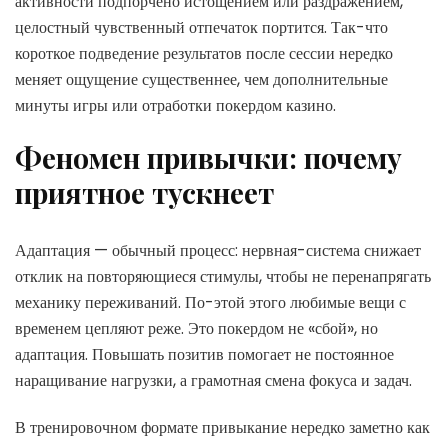
активности подпорчено истощением или раздражением,
целостный чувственный отпечаток портится. Так-что
короткое подведение результатов после сессии нередко
меняет ощущение существеннее, чем дополнительные
минуты игры или отработки покердом казино.
Феномен привычки: почему
приятное тускнеет
Адаптация — обычный процесс: нервная-система снижает
отклик на повторяющиеся стимулы, чтобы не перенапрягать
механику переживаний. По-этой этого любимые вещи с
временем цепляют реже. Это покердом не «сбой», но
адаптация. Повышать позитив помогает не постоянное
наращивание нагрузки, а грамотная смена фокуса и задач.
В тренировочном формате привыкание нередко заметно как