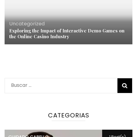
Uncategorized
Exploring the Impact of Interactive Demo Games on
the Online Casino Industry
Buscar:
CATEGORIAS
1 Post(s)