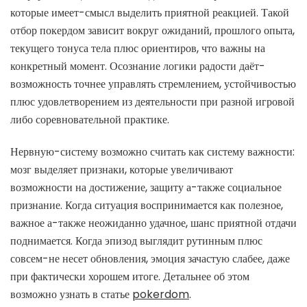
которые имеет-смысл выделить приятной реакцией. Такой
отбор покердом зависит вокруг ожиданий, прошлого опыта,
текущего тонуса тела плюс ориентиров, что важны на
конкретный момент. Осознание логики радости даёт-
возможность точнее управлять стремлением, устойчивостью
плюс удовлетворением из деятельности при разной игровой
либо соревновательной практике.
Нервную-систему возможно считать как систему важности:
мозг выделяет признаки, которые увеличивают
возможности на достижение, защиту а-также социальное
признание. Когда ситуация воспринимается как полезное,
важное а-также неожиданно удачное, шанс приятной отдачи
поднимается. Когда эпизод выглядит рутинным плюс
совсем-не несет обновления, эмоция зачастую слабее, даже
при фактически хорошем итоге. Детальнее об этом
возможно узнать в статье
pokerdom
.