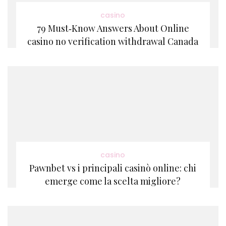
casino
79 Must‑Know Answers About Online
casino no verification withdrawal Canada
casino
Pawnbet vs i principali casinò online: chi
emerge come la scelta migliore?