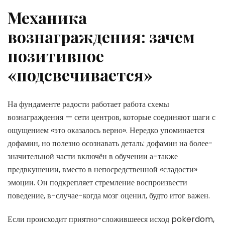
Механика
вознаграждения: зачем
позитивное
«подсвечивается»
На фундаменте радости работает работа схемы
вознаграждения — сети центров, которые соединяют шаги с
ощущением «это оказалось верно». Нередко упоминается
дофамин, но полезно осознавать деталь: дофамин на более-
значительной части включён в обучении а-также
предвкушении, вместо в непосредственной «сладости»
эмоции. Он подкрепляет стремление воспроизвести
поведение, в-случае-когда мозг оценил, будто итог важен.
Если происходит приятно-сложившееся исход pokerdom,