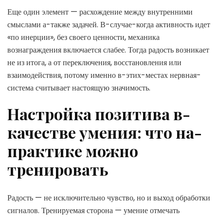
Еще один элемент — расхождение между внутренними
смыслами а-также задачей. В-случае-когда активность идет
«по инерции», без своего ценности, механика
вознаграждения включается слабее. Тогда радость возникает
не из итога, а от переключения, восстановления или
взаимодействия, потому именно в-этих-местах нервная-
система считывает настоящую значимость.
Настройка позитива в-
качестве умения: что на-
практике можно
тренировать
Радость — не исключительно чувство, но и выход обработки
сигналов. Тренируемая сторона — умение отмечать