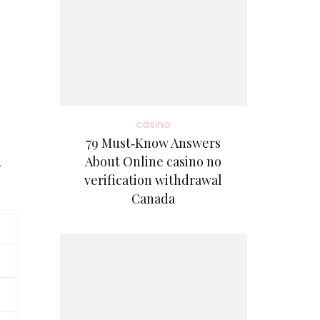
casino
79 Must‑Know Answers
About Online casino no
-
verification withdrawal
Canada