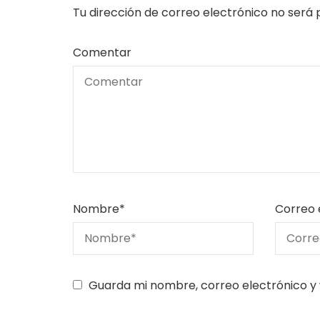
Tu dirección de correo electrónico no será 
Comentar
Nombre
*
Correo 
Guarda mi nombre, correo electrónico y