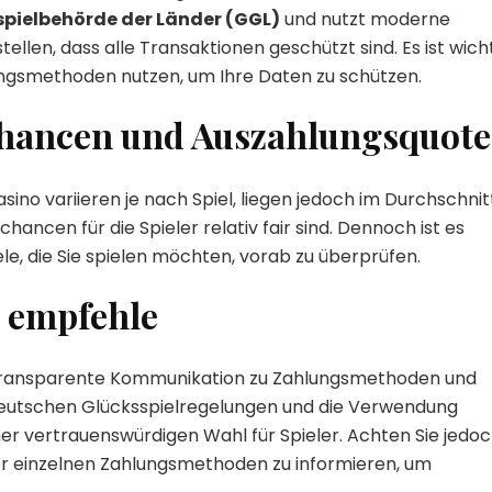
ielbehörde der Länder (GGL)
und nutzt moderne
llen, dass alle Transaktionen geschützt sind. Es ist wicht
lungsmethoden nutzen, um Ihre Daten zu schützen.
hancen und Auszahlungsquot
no variieren je nach Spiel, liegen jedoch im Durchschnit
hancen für die Spieler relativ fair sind. Dennoch ist es
le, die Sie spielen möchten, vorab zu überprüfen.
 empfehle
 transparente Kommunikation zu Zahlungsmethoden und
deutschen Glücksspielregelungen und die Verwendung
r vertrauenswürdigen Wahl für Spieler. Achten Sie jedo
der einzelnen Zahlungsmethoden zu informieren, um