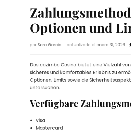
Zahlungsmethode
Optionen und Li
por
Sara Garcia
actualizado el
enero 31, 2026
Das
cazimbo
Casino bietet eine Vielzahl vo
sicheres und komfortables Erlebnis zu ermög
Optionen, Limits sowie die Sicherheitsasp
untersuchen.
Verfügbare Zahlungsm
Visa
Mastercard