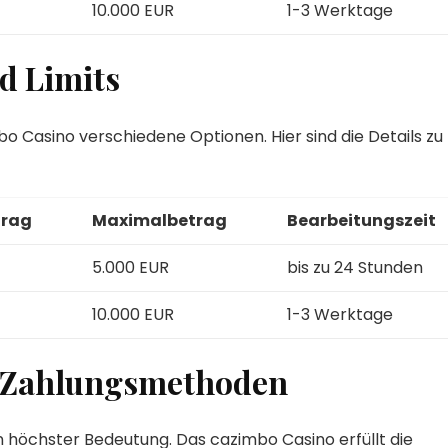
10.000 EUR
1-3 Werktage
d Limits
 Casino verschiedene Optionen. Hier sind die Details zu
trag
Maximalbetrag
Bearbeitungszeit
5.000 EUR
bis zu 24 Stunden
10.000 EUR
1-3 Werktage
r Zahlungsmethoden
von höchster Bedeutung. Das cazimbo Casino erfüllt die