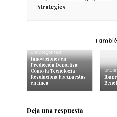
Strategies
También
Uncategorized
Innovaciones en
Predicción Deportiva:
Uncat
Cómo la Tecnología
Revoluciona las Apuestas
Ibupr
en línea
Benefi
Deja una respuesta