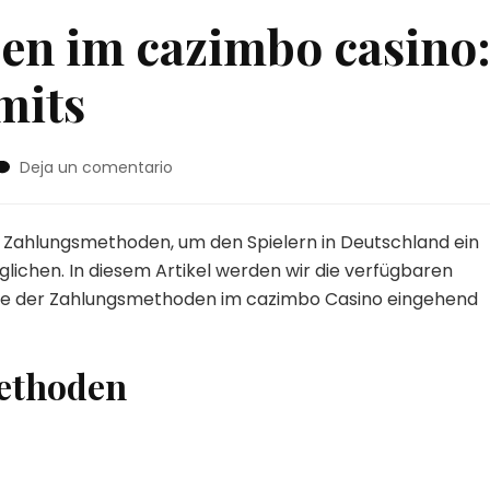
n im cazimbo casino
mits
en
Deja un comentario
Zahlungsmethoden
im
cazimbo
n Zahlungsmethoden, um den Spielern in Deutschland ein
casino:
lichen. In diesem Artikel werden wir die verfügbaren
Optionen
ekte der Zahlungsmethoden im cazimbo Casino eingehend
und
Limits
ethoden