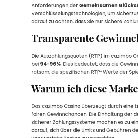
Anforderungen der
Gemeinsamen Glückssp
Verschlüsselungstechnologien, um sicherzuste
darauf zu achten, dass Sie nur sichere Zah
Transparente Gewinnc
Die Auszahlungsquoten (RTP) im cazimbo Casi
bei
94-96%
. Dies bedeutet, dass die Gewinnc
ratsam, die spezifischen RTP-Werte der Spie
Warum ich diese Marke
Das cazimbo Casino überzeugt durch eine
fairen Gewinnchancen. Die Einhaltung der 
sicherer Zahlungssysteme machen es zu eine
darauf, sich über die Limits und Gebühren 