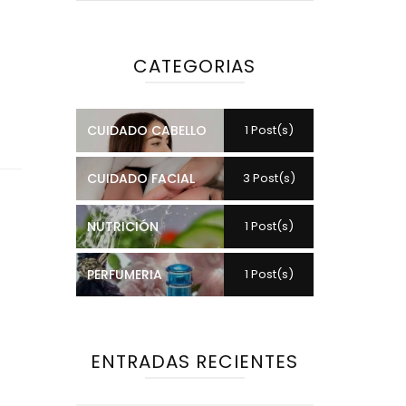
:
CATEGORIAS
CUIDADO CABELLO
1 Post(s)
CUIDADO FACIAL
3 Post(s)
NUTRICIÓN
1 Post(s)
PERFUMERIA
1 Post(s)
ENTRADAS RECIENTES