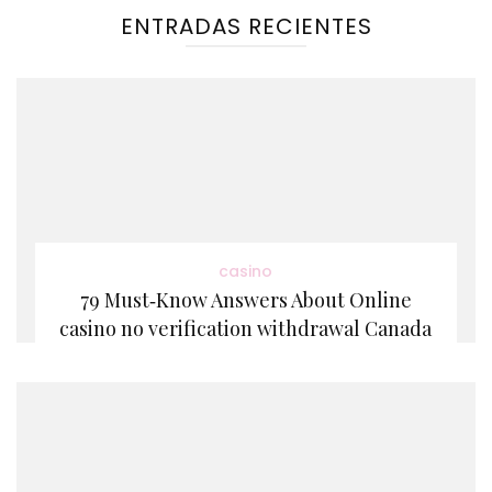
ENTRADAS RECIENTES
casino
79 Must‑Know Answers About Online
casino no verification withdrawal Canada