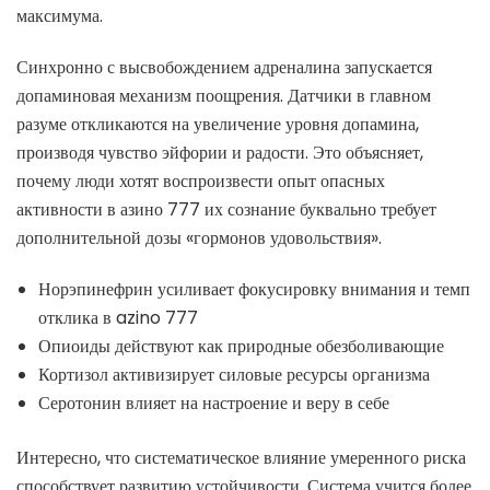
максимума.
Синхронно с высвобождением адреналина запускается
допаминовая механизм поощрения. Датчики в главном
разуме откликаются на увеличение уровня допамина,
производя чувство эйфории и радости. Это объясняет,
почему люди хотят воспроизвести опыт опасных
активности в азино 777 их сознание буквально требует
дополнительной дозы «гормонов удовольствия».
Норэпинефрин усиливает фокусировку внимания и темп
отклика в azino 777
Опиоиды действуют как природные обезболивающие
Кортизол активизирует силовые ресурсы организма
Серотонин влияет на настроение и веру в себе
Интересно, что систематическое влияние умеренного риска
способствует развитию устойчивости. Система учится более