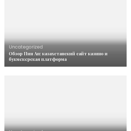
Uncategorized
Обзор Пин Ап: казахстанский сайт казино и
букмекерская платформа