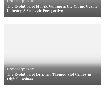
Uncategorized
The Evolution of Mobile Gaming in the Online Casino
Industry: A Strategic Perspective
Uncategorized
The Evolution of Egyptian-Themed Slot Games in
Digital Casinos