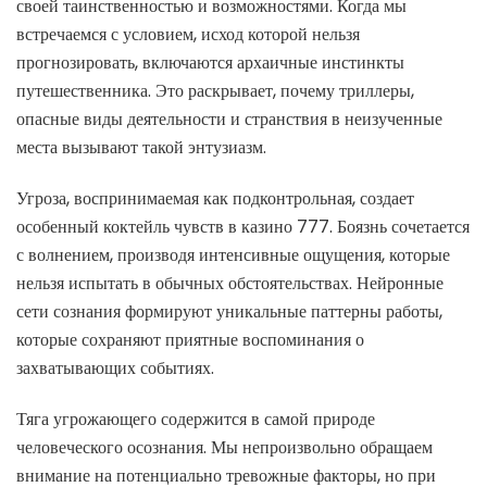
своей таинственностью и возможностями. Когда мы
встречаемся с условием, исход которой нельзя
прогнозировать, включаются архаичные инстинкты
путешественника. Это раскрывает, почему триллеры,
опасные виды деятельности и странствия в неизученные
места вызывают такой энтузиазм.
Угроза, воспринимаемая как подконтрольная, создает
особенный коктейль чувств в казино 777. Боязнь сочетается
с волнением, производя интенсивные ощущения, которые
нельзя испытать в обычных обстоятельствах. Нейронные
сети сознания формируют уникальные паттерны работы,
которые сохраняют приятные воспоминания о
захватывающих событиях.
Тяга угрожающего содержится в самой природе
человеческого осознания. Мы непроизвольно обращаем
внимание на потенциально тревожные факторы, но при