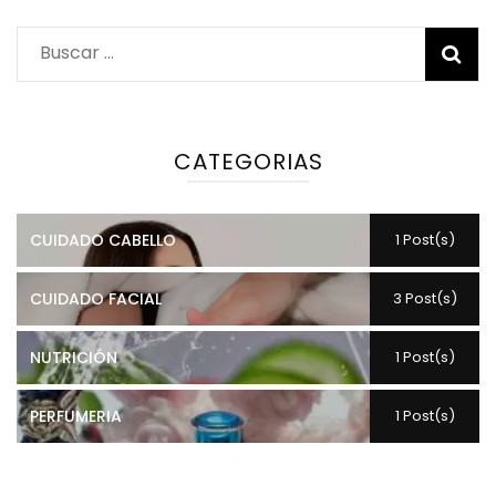
Buscar:
CATEGORIAS
CUIDADO CABELLO
1 Post(s)
CUIDADO FACIAL
3 Post(s)
NUTRICIÓN
1 Post(s)
PERFUMERIA
1 Post(s)