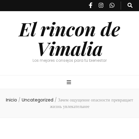
El rincon de
Vimalia
Los mejores consejos para tu bienestar
Inicio
/
Uncategorized
/
Зачем ощущение опасности превращает
жизнь увлекательнее