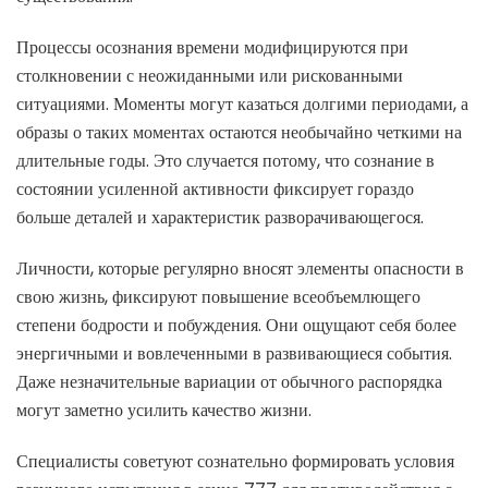
Процессы осознания времени модифицируются при
столкновении с неожиданными или рискованными
ситуациями. Моменты могут казаться долгими периодами, а
образы о таких моментах остаются необычайно четкими на
длительные годы. Это случается потому, что сознание в
состоянии усиленной активности фиксирует гораздо
больше деталей и характеристик разворачивающегося.
Личности, которые регулярно вносят элементы опасности в
свою жизнь, фиксируют повышение всеобъемлющего
степени бодрости и побуждения. Они ощущают себя более
энергичными и вовлеченными в развивающиеся события.
Даже незначительные вариации от обычного распорядка
могут заметно усилить качество жизни.
Специалисты советуют сознательно формировать условия