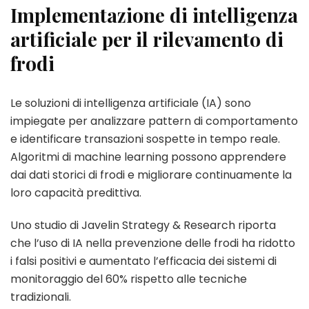
Implementazione di intelligenza
artificiale per il rilevamento di
frodi
Le soluzioni di intelligenza artificiale (IA) sono
impiegate per analizzare pattern di comportamento
e identificare transazioni sospette in tempo reale.
Algoritmi di machine learning possono apprendere
dai dati storici di frodi e migliorare continuamente la
loro capacità predittiva.
Uno studio di Javelin Strategy & Research riporta
che l’uso di IA nella prevenzione delle frodi ha ridotto
i falsi positivi e aumentato l’efficacia dei sistemi di
monitoraggio del 60% rispetto alle tecniche
tradizionali.