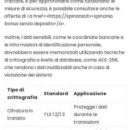
trattate, e per approfondire come funzionano le
misure di sicurezza, è possibile consultare anche le
offerte di <a href=»https://spinania.it»>spinania
bonus senza deposito</a>.
Inoltre, i dati sensibili, come le coordinate bancarie e
le informazioni di identificazione personale,
dovrebbero essere memorizzati utilizzando tecniche
di crittografia a livello di database, come AES-256,
che rendono i dati inutilizzabili anche in caso di
violazione dei sistemi.
Tipo di
Standard
Applicazione
crittografia
Protegge i dati
Cifratura in
TLS 1.2/1.3
durante le
transito
transazioni