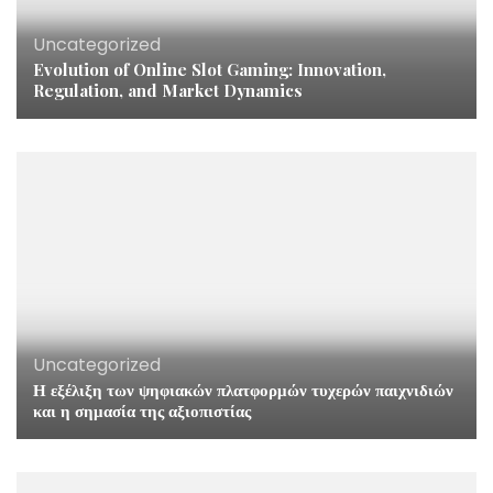
Uncategorized
Evolution of Online Slot Gaming: Innovation,
Regulation, and Market Dynamics
Uncategorized
Η εξέλιξη των ψηφιακών πλατφορμών τυχερών παιχνιδιών
και η σημασία της αξιοπιστίας