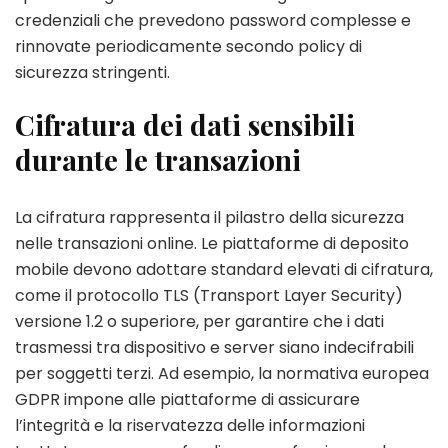
credenziali che prevedono password complesse e
rinnovate periodicamente secondo policy di
sicurezza stringenti.
Cifratura dei dati sensibili
durante le transazioni
La cifratura rappresenta il pilastro della sicurezza
nelle transazioni online. Le piattaforme di deposito
mobile devono adottare standard elevati di cifratura,
come il protocollo TLS (Transport Layer Security)
versione 1.2 o superiore, per garantire che i dati
trasmessi tra dispositivo e server siano indecifrabili
per soggetti terzi. Ad esempio, la normativa europea
GDPR impone alle piattaforme di assicurare
l’integrità e la riservatezza delle informazioni