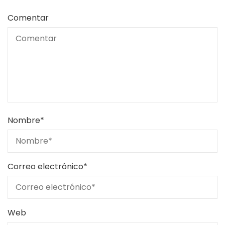
Comentar
Nombre
*
Correo electrónico
*
Web