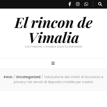
El rincon de
Vimalia
Los mejores consejos para tu bienestar
Inicio
/
Uncategorized
/
Valutazione dei criteri di sicurezza e
privacy nei servizi di deposito mobile per casinò