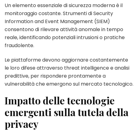
Un elemento essenziale di sicurezza moderna è il
monitoraggio costante. Strumenti di Security
Information and Event Management (SIEM)
consentono di rilevare attività anomale in tempo
reale, identificando potenziali intrusioni o pratiche
fraudolente.
Le piattaforme devono aggiornare costantemente
le loro difese attraverso threat intelligence e analisi
predittive, per rispondere prontamente a
vulnerabilità che emergono sul mercato tecnologico.
Impatto delle tecnologie
emergenti sulla tutela della
privacy