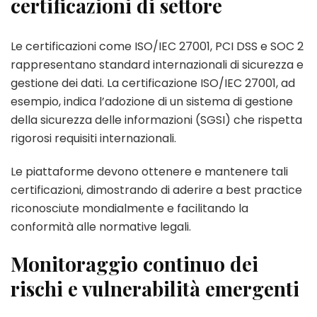
certificazioni di settore
Le certificazioni come ISO/IEC 27001, PCI DSS e SOC 2
rappresentano standard internazionali di sicurezza e
gestione dei dati. La certificazione ISO/IEC 27001, ad
esempio, indica l’adozione di un sistema di gestione
della sicurezza delle informazioni (SGSI) che rispetta
rigorosi requisiti internazionali.
Le piattaforme devono ottenere e mantenere tali
certificazioni, dimostrando di aderire a best practice
riconosciute mondialmente e facilitando la
conformità alle normative legali.
Monitoraggio continuo dei
rischi e vulnerabilità emergenti