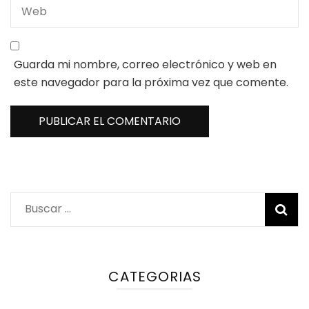
Guarda mi nombre, correo electrónico y web en
este navegador para la próxima vez que comente.
Buscar:
CATEGORIAS