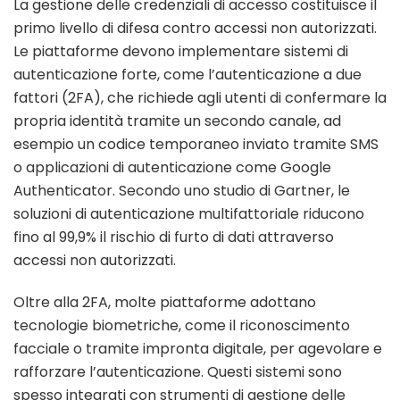
La gestione delle credenziali di accesso costituisce il
primo livello di difesa contro accessi non autorizzati.
Le piattaforme devono implementare sistemi di
autenticazione forte, come l’autenticazione a due
fattori (2FA), che richiede agli utenti di confermare la
propria identità tramite un secondo canale, ad
esempio un codice temporaneo inviato tramite SMS
o applicazioni di autenticazione come Google
Authenticator. Secondo uno studio di Gartner, le
soluzioni di autenticazione multifattoriale riducono
fino al 99,9% il rischio di furto di dati attraverso
accessi non autorizzati.
Oltre alla 2FA, molte piattaforme adottano
tecnologie biometriche, come il riconoscimento
facciale o tramite impronta digitale, per agevolare e
rafforzare l’autenticazione. Questi sistemi sono
spesso integrati con strumenti di gestione delle