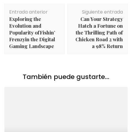
Navegación
Entrada anterior
Siguiente entrada
de
Exploring the
Can Your Strategy
entradas
Evolution and
Hatch a Fortune on
Popularity ofFishin’
the Thrilling Path of
Frenzyin the Digital
Chicken Road 2 with
Gaming Landscape
a 98% Return
También puede gustarte...