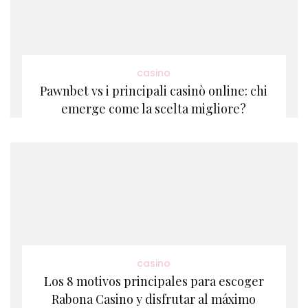
casino
Pawnbet vs i principali casinò online: chi
emerge come la scelta migliore?
casino
Los 8 motivos principales para escoger
Rabona Casino y disfrutar al máximo