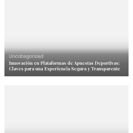
Uncategorized
Innovación en Plataformas de Apuestas Deportivas:
Claves para una Experiencia Segura y Transparente