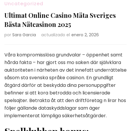
Uncategorized
Ultimat Online Casino Mäta Sveriges
Bästa Nätcasinon 2025
por
Sara Garcia
actualizado el
enero 2, 2026
Våra kompromisslösa grundvalar – öppenhet samt
hårda fakta – har gjort oss mo saken där självklara
auktoriteten i närheten av det innefatt underrättelse
såsom sta svenska språke casinon. En grundligt
åtgärd därför at beskydda dina personuppgifter
befinner si att kora betrodda och licensierade
spelsajter.
Betrakta åt att den driftföretag n lirar hos
följer gällande dataskyddslagar sam äger
implementerat lämpliga säkerhetsåtgärder.