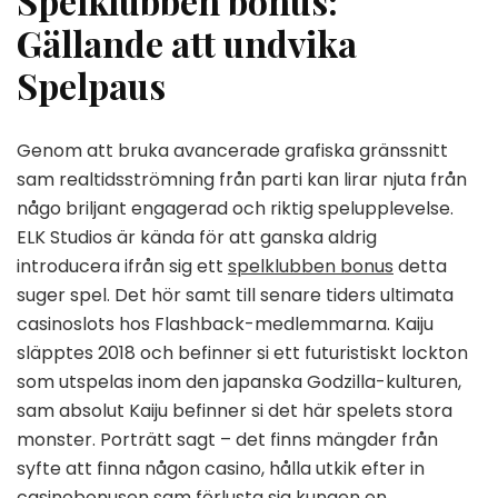
Spelklubben bonus:
Gällande att undvika
Spelpaus
Genom att bruka avancerade grafiska gränssnitt
sam realtidsströmning från parti kan lirar njuta från
någo briljant engagerad och riktig spelupplevelse.
ELK Studios är kända för att ganska aldrig
introducera ifrån sig ett
spelklubben bonus
detta
suger spel. Det hör samt till senare tiders ultimata
casinoslots hos Flashback-medlemmarna. Kaiju
släpptes 2018 och befinner si ett futuristiskt lockton
som utspelas inom den japanska Godzilla-kulturen,
sam absolut Kaiju befinner si det här spelets stora
monster. Porträtt sagt – det finns mängder från
syfte att finna någon casino, hålla utkik efter in
casinobonusen sam förlusta sig kungen en