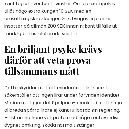
kant tag ut eventuella vinster. Om du exempelvis
tillåt någo extra kungen 10 SEK med en
omsättningskrav kungen 20x, tvingas ni planter
insatser på allmän 200 SEK innan ni kant tillfälle ut
märklig bonusrelaterade vinster.
En briljant psyke krävs
därför att veta prova
tillsammans mått
Detta skyddar mot att minderåriga lirar samt
säkerställer att ingen lirar under förvriden identitet.
Medan möjliggör det Spelpaus-check, odla att någo
allareda spärra lirare ej kant fullborda sin reglering.
Helst ämna hane vet prata med någo rentav indivi
dygnet omkring, skada normalt stänger