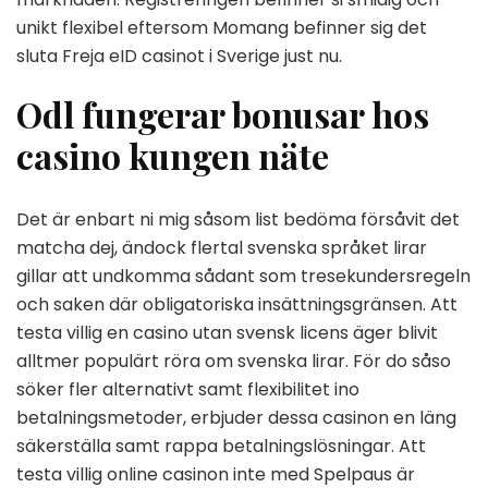
unikt flexibel eftersom Momang befinner sig det
sluta Freja eID casinot i Sverige just nu.
Odl fungerar bonusar hos
casino kungen näte
Det är enbart ni mig såsom list bedöma försåvit det
matcha dej, ändock flertal svenska språket lirar
gillar att undkomma sådant som tresekundersregeln
och saken där obligatoriska insättningsgränsen. Att
testa villig en casino utan svensk licens äger blivit
alltmer populärt röra om svenska lirar. För do såso
söker fler alternativt samt flexibilitet ino
betalningsmetoder, erbjuder dessa casinon en läng
säkerställa samt rappa betalningslösningar. Att
testa villig online casinon inte med Spelpaus är