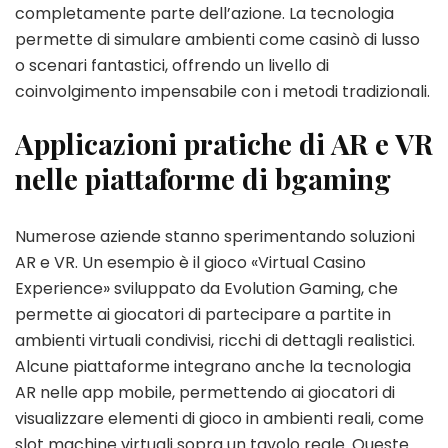
completamente parte dell’azione. La tecnologia
permette di simulare ambienti come casinò di lusso
o scenari fantastici, offrendo un livello di
coinvolgimento impensabile con i metodi tradizionali.
Applicazioni pratiche di AR e VR
nelle piattaforme di bgaming
Numerose aziende stanno sperimentando soluzioni
AR e VR. Un esempio è il gioco «Virtual Casino
Experience» sviluppato da Evolution Gaming, che
permette ai giocatori di partecipare a partite in
ambienti virtuali condivisi, ricchi di dettagli realistici.
Alcune piattaforme integrano anche la tecnologia
AR nelle app mobile, permettendo ai giocatori di
visualizzare elementi di gioco in ambienti reali, come
slot machine virtuali sopra un tavolo reale. Queste