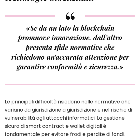
«Se da un lato la blockchain
promuove innovazione, dall’altro
presenta sfide normative che
richiedono un’accurata attenzione per
garantire conformità e sicurezza.»
Le principali difficoltà risiedono nelle normative che
variano da giurisdizione a giurisdizione e nel rischio di
vulnerabilità agli attacchi informatici. La gestione
sicura di smart contract e wallet digitali è
fondamentale per evitare frodi e perdite di fondi.