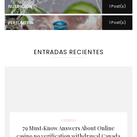
NUTRICIÓN
1 Post(s)
PERFUMERIA
1 Post(s)
ENTRADAS RECIENTES
casino
79 Must‑Know Answers About Online
casino no verification withdrawal Canada