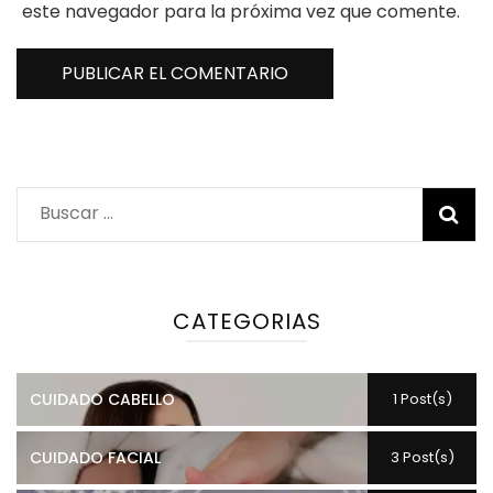
este navegador para la próxima vez que comente.
Buscar:
CATEGORIAS
CUIDADO CABELLO
1 Post(s)
CUIDADO FACIAL
3 Post(s)