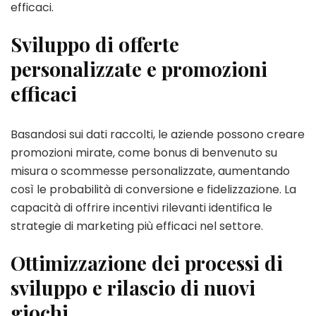
efficaci.
Sviluppo di offerte
personalizzate e promozioni
efficaci
Basandosi sui dati raccolti, le aziende possono creare
promozioni mirate, come bonus di benvenuto su
misura o scommesse personalizzate, aumentando
così le probabilità di conversione e fidelizzazione. La
capacità di offrire incentivi rilevanti identifica le
strategie di marketing più efficaci nel settore.
Ottimizzazione dei processi di
sviluppo e rilascio di nuovi
giochi