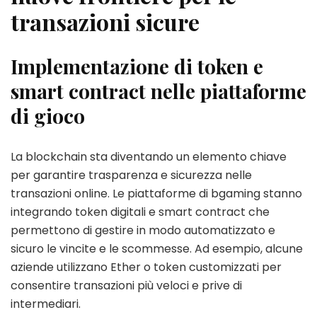
transazioni sicure
Implementazione di token e
smart contract nelle piattaforme
di gioco
La blockchain sta diventando un elemento chiave
per garantire trasparenza e sicurezza nelle
transazioni online. Le piattaforme di bgaming stanno
integrando token digitali e smart contract che
permettono di gestire in modo automatizzato e
sicuro le vincite e le scommesse. Ad esempio, alcune
aziende utilizzano Ether o token customizzati per
consentire transazioni più veloci e prive di
intermediari.