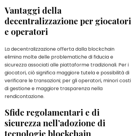
Vantaggi della
decentralizzazione per giocatori
e operatori
La decentralizzazione offerta dalla blockchain
elimina molte delle problematiche di fiducia e
sicurezza associati alle piattaforme tradizionali. Per i
giocatori, ciò significa maggiore tutela e possibilità di
verificare le transazioni; per gli operatori, minori costi
di gestione e maggiore trasparenza nella
rendicontazione.
Sfide regolamentari e di
sicurezza nell’adozione di
tecnologie blockchain