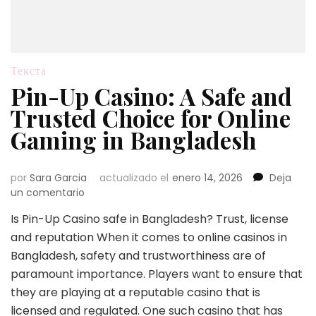
Текста
Pin-Up Casino: A Safe and
Trusted Choice for Online
Gaming in Bangladesh
por
Sara Garcia
actualizado el
enero 14, 2026
Deja
en
un comentario
Pin-
Is Pin-Up Casino safe in Bangladesh? Trust, license
Up
Casino:
and reputation When it comes to online casinos in
A
Bangladesh, safety and trustworthiness are of
Safe
paramount importance. Players want to ensure that
and
they are playing at a reputable casino that is
Trusted
Choice
licensed and regulated. One such casino that has