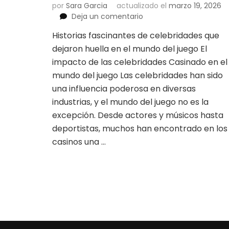
por
Sara Garcia
actualizado el
marzo 19, 2026
en
Deja un comentario
Historias
Historias fascinantes de celebridades que
fascinantes
dejaron huella en el mundo del juego El
de
celebridades
impacto de las celebridades Casinado en el
que
mundo del juego Las celebridades han sido
dejaron
una influencia poderosa en diversas
huella
industrias, y el mundo del juego no es la
en
el
excepción. Desde actores y músicos hasta
mundo
deportistas, muchos han encontrado en los
del
casinos una …
juego