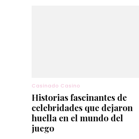
Casinado Casino
Historias fascinantes de
celebridades que dejaron
huella en el mundo del
juego