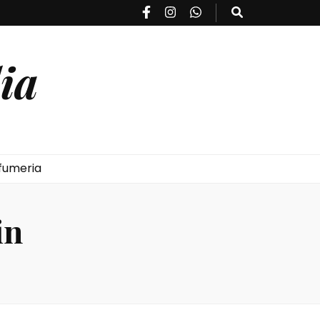
ia
fumeria
in