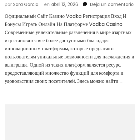
en
por
Sara Garcia
en
abril 12, 2026
Deja un comentario
Оф
Официальный Сайт Казино Vodka Регистрация Вход И
Са
Бонусы Играть Онлайн На Платформе Vodka Casino
Во
Ка
Современные увлекательные развлечения в мире азартных
Ca
игр становятся все более доступными благодаря
Vo
инновационным платформам, которые предлагают
Рег
пользователям уникальные возможности для наслаждения и
Вх
И
выигрыша. Одной из таких платформ является ресурс,
Бо
предоставляющий множество функций для комфорта и
удовольствия своих посетителей. Здесь можно найти …
Игр
Он
На
Оф
Сай
Vo
Ca