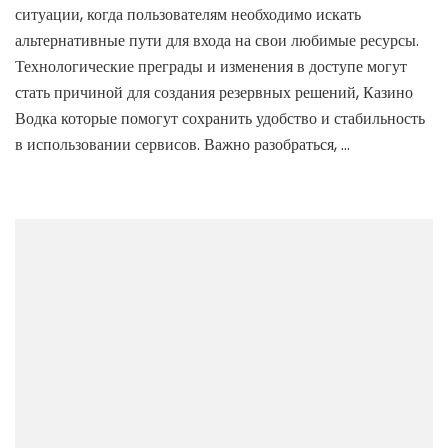
ситуации, когда пользователям необходимо искать
альтернативные пути для входа на свои любимые ресурсы.
Технологические преграды и изменения в доступе могут
стать причиной для создания резервных решений, Казино
Водка которые помогут сохранить удобство и стабильность
в использовании сервисов. Важно разобраться, …