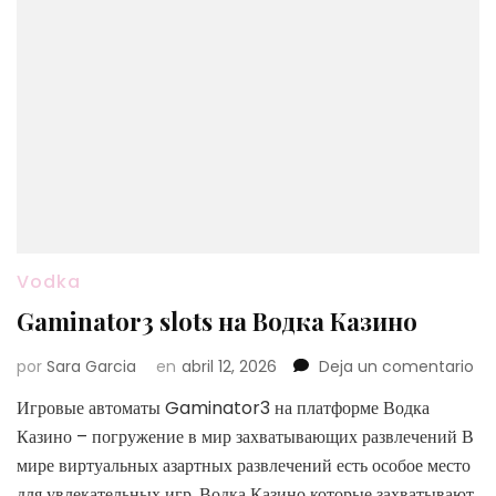
Vodka
Gaminator3 slots на Водка Казино
en
por
Sara Garcia
en
abril 12, 2026
Deja un comentario
Ga
Игровые автоматы Gaminator3 на платформе Водка
slo
Казино – погружение в мир захватывающих развлечений В
на
Во
мире виртуальных азартных развлечений есть особое место
Ка
для увлекательных игр, Водка Казино которые захватывают