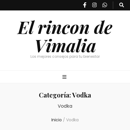
El rincon de
Vimalia
Los mejores consejos para tu bienestar
Categoría:
Vodka
Vodka
Inicio
/
Vodka