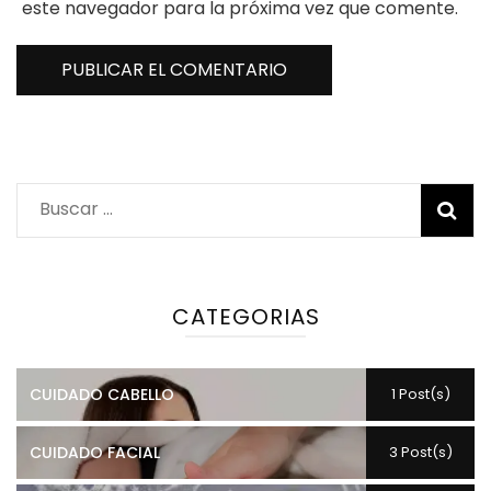
este navegador para la próxima vez que comente.
Buscar:
CATEGORIAS
CUIDADO CABELLO
1 Post(s)
CUIDADO FACIAL
3 Post(s)