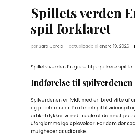
Spillets verden E
spil forklaret
por
Sara Garcia
actualizado el
enero 19, 2026
Spillets verden En guide til populære spil for
Indførelse til spilverdenen
Spilverdenen er fyldt med en bred vifte af u
og præferencer. Fra brætspil til videospil o
artikel dykker vi ned i nogle af de mest p
uforglemmelige oplevelser. For dem der sø
muligheder at udforske.