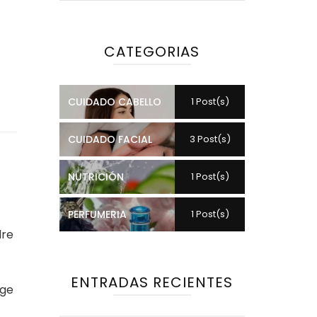
CATEGORIAS
CUIDADO CABELLO
1 Post(s)
CUIDADO FACIAL
3 Post(s)
NUTRICIÓN
1 Post(s)
PERFUMERIA
1 Post(s)
dre
ENTRADAS RECIENTES
nge