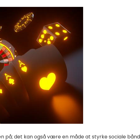
iden på; det kan også være en måde at styrke sociale bånd