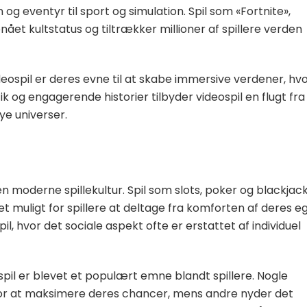
 og eventyr til sport og simulation. Spil som «Fortnite»,
ået kultstatus og tiltrækker millioner af spillere verden
eospil er deres evne til at skabe immersive verdener, hv
k og engagerende historier tilbyder videospil en flugt fra
ye universer.
den moderne spillekultur. Spil som slots, poker og blackjac
det muligt for spillere at deltage fra komforten af deres e
l, hvor det sociale aspekt ofte er erstattet af individuel
ospil er blevet et populært emne blandt spillere. Nogle
or at maksimere deres chancer, mens andre nyder det