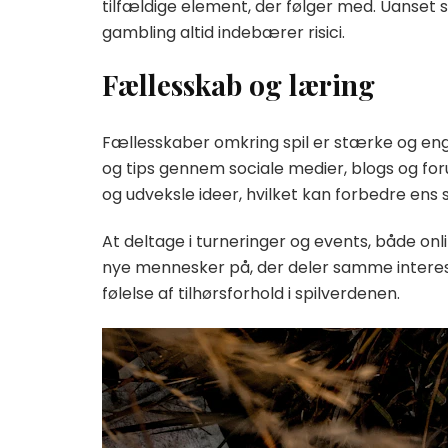
tilfældige element, der følger med. Uanset str
gambling altid indebærer risici.
Fællesskab og læring
Fællesskaber omkring spil er stærke og enga
og tips gennem sociale medier, blogs og for
og udveksle ideer, hvilket kan forbedre ens 
At deltage i turneringer og events, både on
nye mennesker på, der deler samme interesse
følelse af tilhørsforhold i spilverdenen.